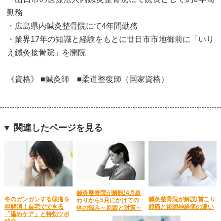
勤務
・広島県内鍼灸整骨院にて4年間勤務
・業界17年の知識と経験をもとに廿日市市地御前に「いり
え鍼灸接骨院」を開院
《資格》 ■鍼灸師 ■柔道整復師（国家資格）
▼ 関連したページを見る
鍼灸整骨院が解説!4月終
冬のガンガンする頭痛を
鍼灸整骨院が解説!首こり
わりから5月にかけての
即解消！自宅でできる
頭痛と後頭神経痛の違い
体の悩み～原因と対策～
「温めケア」と特効ツボ