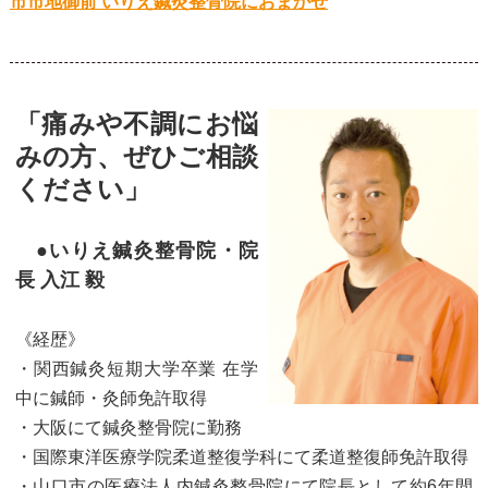
市市地御前 いりえ鍼灸整骨院におまかせ
「痛みや不調にお悩
みの方、ぜひご相談
ください」
●いりえ鍼灸整骨院・院
長 入江 毅
《経歴》
・関西鍼灸短期大学卒業 在学
中に鍼師・灸師免許取得
・大阪にて鍼灸整骨院に勤務
・国際東洋医療学院柔道整復学科にて柔道整復師免許取得
・山口市の医療法人内鍼灸整骨院にて院長として約6年間