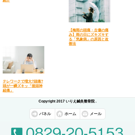
紹介
【梅雨の頭痛・古傷の痛
み】雨の日にズキズキす
る「気象病」の原因と改
善法
テレワークで増大?頭痛?
頭が一瞬ズキッ「後頭神
経痛」
Copyright 2017 いりえ鍼灸整骨院 .
パネル
ホーム
メール