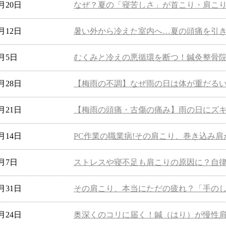
7月20日
なぜ？夏の「寝苦しさ」が首こり・肩こ
7月12日
暑い外から冷えた室内へ…夏の頭痛を引
7月5日
むくみと冷えの悪循環を断つ！鍼灸整骨
6月28日
【梅雨の不調】なぜ雨の日は体が重だる
6月21日
【梅雨の頭痛・古傷の痛み】雨の日にズ
6月14日
PC作業の職業病!その肩こり、巻き込み
6月7日
ストレスや寝不足も肩こりの原因に？自
5月31日
その肩こり、本当にただの疲れ？「手の
5月24日
奥深くのコリに届く！鍼（はり）が慢性