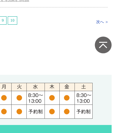
9
10
次へ ＞