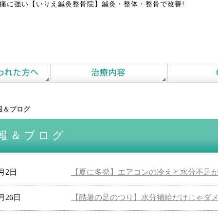
痛に強い【いりえ鍼灸整骨院】鍼灸・整体・整骨で改善!
報＆ブログ
報＆ブログ
8月2日
【夏に多発】エアコンの冷えと水分不足
7月26日
【酷暑の足のつり】水分補給だけじゃダ