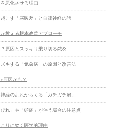
りを悪化させる理由
き起こす「寒暖差」と自律神経の話
院が教える根本改善アプローチ
い？原因とスッキリ乗り切る鍼灸
キズキする「気象病」の原因と改善法
肩が原因かも？
律神経の乱れからくる「ガチガチ肩」
しびれ」や「頭痛」が伴う場合の注意点
肩こりに効く医学的理由