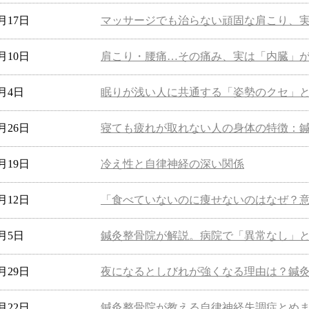
5月17日
マッサージでも治らない頑固な肩こり、
5月10日
肩こり・腰痛…その痛み、実は「内臓」
5月4日
眠りが浅い人に共通する「姿勢のクセ」
4月26日
寝ても疲れが取れない人の身体の特徴：
4月19日
冷え性と自律神経の深い関係
4月12日
「食べていないのに痩せないのはなぜ？
4月5日
鍼灸整骨院が解説。病院で「異常なし」
3月29日
夜になるとしびれが強くなる理由は？鍼
3月22日
鍼灸整骨院が教える自律神経失調症とめ