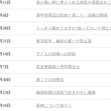
8月11日
首が痛い時に考えられる病気や原因あれ
8月4日
肩甲骨周辺の筋肉と肩こり・頭痛の関係
7月28日
ぐっすり眠れてますか?知っておいて損な
7月21日
東洋医学、鍼灸の夏バテ防止策
7月14日
子どもの頭痛への対処
7月7日
柔道整復師と理学療法士
6月30日
肩こりの治療法
6月23日
梅雨時期の湿気で起きやすい腰痛
6月16日
筋肉について知ろう