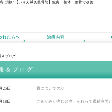
痛に強い【いりえ鍼灸整骨院】鍼灸・整体・整骨で改善!
報＆ブログ
報＆ブログ
8月25日
骨についての話
8月18日
こめかみが痛む頭痛、それって眼精疲労?