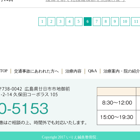
1
2
3
4
5
6
7
8
9
10
11
TOP
Q&A
交通事故にあわれた方へ
治療内容
治療案内・院の紹介
Copyright 2017 いりえ鍼灸整骨院 .