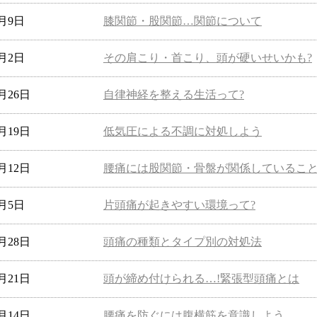
6月9日
膝関節・股関節…関節について
6月2日
その肩こり・首こり、頭が硬いせいかも?
5月26日
自律神経を整える生活って?
5月19日
低気圧による不調に対処しよう
5月12日
腰痛には股関節・骨盤が関係しているこ
5月5日
片頭痛が起きやすい環境って?
4月28日
頭痛の種類とタイプ別の対処法
4月21日
頭が締め付けられる…!緊張型頭痛とは
4月14日
腰痛を防ぐには腹横筋を意識しよう