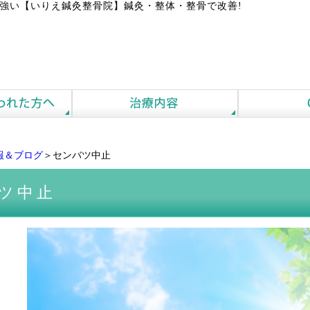
強い【いりえ鍼灸整骨院】鍼灸・整体・整骨で改善!
報＆ブログ
＞センバツ中止
ツ中止