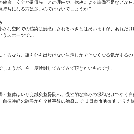
の健康、安全が最優先」との理由や、休校による準備不足などから
気持ちになる方は多いのではないでしょうか？
も
小さな空間での感染は懸念はされるべきとは思いますが、あれだけ
いうスポーツで…
にするなら、誰も外も出歩けない生活しかできなくなる気がするの
でしょうが、今一度検討してみてみて頂きたいものです。
骨・整体はいりえ鍼灸整骨院へ。慢性的な痛みの緩和だけでなく自
、自律神経の調整から交通事故の治療まで 廿日市市地御前 いりえ
ア