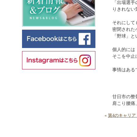
「出場選手
りきれない
それにして
密閉された
「野球」と
個人的には
そこを中止
事情はある
廿日市の整
肩こり腰痛
«
第4のキャリ