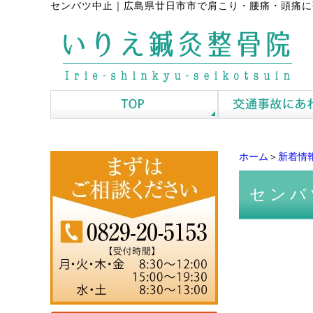
センバツ中止
｜
広島県廿日市市で肩こり・腰痛・頭痛に
ホーム
＞
新着情
センバ