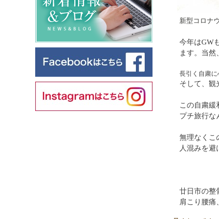
新型コロナ
今年はGW
ます。当然
長引く自粛に
そして、観
この自粛緩
プチ旅行な
無理なくこ
人混みを避
廿日市の整
肩こり腰痛