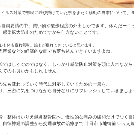
ウイルス対策で県民に呼び掛けていた県をまたぐ移動の自粛について、
も自粛要請の中、買い物や散歩程度の外出しかできず、休んだー！
、感染拡大防止のためですから仕方ないことです。
心も体も疲れ気味。誰もが疲れてきていると思います。
光産業などの経済的な面でも落ち込んできていますよね。
和ではしゃぐのではなく、しっかり感染防止対策を頭に入れながら
んてのも良いかもしれません。
の先も変わっていく時代に対応していくための一息を。
け、三密に気をつけながら自分なりにリフレッシュしていきましょ
骨・整体はいりえ鍼灸整骨院へ。慢性的な痛みの緩和だけでなく自
、自律神経の調整から交通事故の治療まで 廿日市市地御前 いりえ