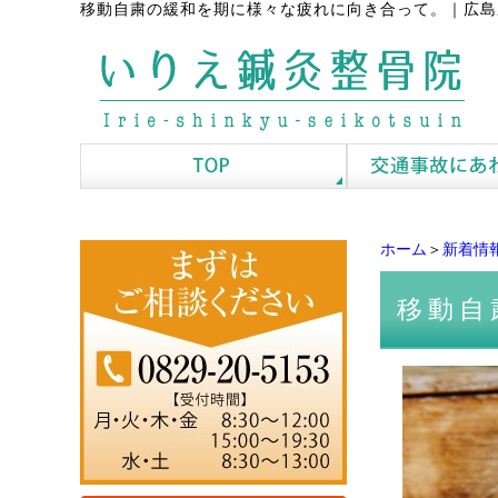
移動自粛の緩和を期に様々な疲れに向き合って。
｜
広島
ホーム
＞
新着情
移動自