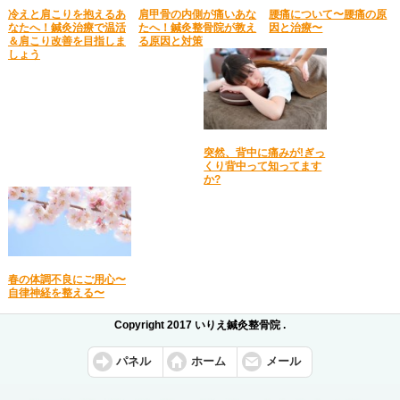
冷えと肩こりを抱えるあ
肩甲骨の内側が痛いあな
腰痛について〜腰痛の原
なたへ！鍼灸治療で温活
たへ！鍼灸整骨院が教え
因と治療〜
＆肩こり改善を目指しま
る原因と対策
しょう
突然、背中に痛みが!ぎっ
くり背中って知ってます
か?
春の体調不良にご用心〜
自律神経を整える〜
Copyright 2017 いりえ鍼灸整骨院 .
パネル
ホーム
メール