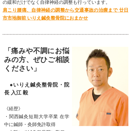
の緩和だけでなく自律神経の調整も行っています。
肩こり腰痛、自律神経の調整から交通事故の治療まで 廿日
市市地御前 いりえ鍼灸整骨院におまかせ
「痛みや不調にお悩
みの方、ぜひご相談
ください」
●いりえ鍼灸整骨院・院
長 入江 毅
《経歴》
・関西鍼灸短期大学卒業 在学
中に鍼師・灸師免許取得