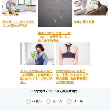
辛い肩こり。ほぐすなら
整体に通う意義
どこの部分が有効?
奥深くのコリに届く！鍼
（はり）が慢性肩こりに
効く医学的理由
ストレスや寝不足も肩こ
背中の硬さが引き起こ
りの原因に？自律神経の
す、見過ごされがちな不
乱れからくる「ガチガチ
調の連鎖：鍼灸整骨院か
肩」
らの専門解説
Copyright 2017 いりえ鍼灸整骨院 .
パネル
ホーム
メール