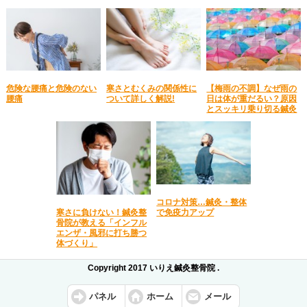
危険な腰痛と危険のない
寒さとむくみの関係性に
【梅雨の不調】なぜ雨の
腰痛
ついて詳しく解説!
日は体が重だるい？原因
とスッキリ乗り切る鍼灸
コロナ対策…鍼灸・整体
で免疫力アップ
寒さに負けない！鍼灸整
骨院が教える「インフル
エンザ・風邪に打ち勝つ
体づくり」
Copyright 2017 いりえ鍼灸整骨院 .
パネル
ホーム
メール