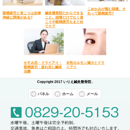
こめかみが痛む頭痛、そ
眼精疲労と首こりは自律
鍼灸整骨院だからできる
れって眼精疲労?
神経に関係がある?
こと。頭痛だけでなく肩
こりや眼精疲労もまとめ
てケア
かすみ目・ドライアイ・
女性ホルモン減少とドラ
眼精疲労・疲れ目に鍼灸
イアイ
治療
Copyright 2017 いりえ鍼灸整骨院 .
パネル
ホーム
メール