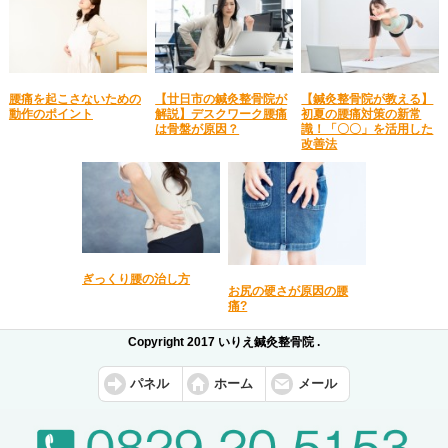
腰痛を起こさないための
【廿日市の鍼灸整骨院が
【鍼灸整骨院が教える】
動作のポイント
解説】デスクワーク腰痛
初夏の腰痛対策の新常
は骨盤が原因？
識！「〇〇」を活用した
改善法
ぎっくり腰の治し方
お尻の硬さが原因の腰
痛?
Copyright 2017 いりえ鍼灸整骨院 .
パネル
ホーム
メール