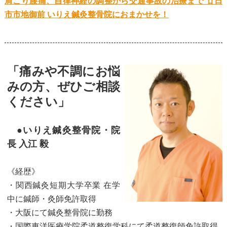
肩こり腰痛、自律神経の調整から交通事故の治療まで 廿日
市市地御前 いりえ鍼灸整骨院におまかせを！
「痛みや不調にお悩
みの方、ぜひご相談
ください」
●いりえ鍼灸整骨院・院
長 入江 毅
《経歴》
・関西鍼灸短期大学卒業 在学
中に鍼師・灸師免許取得
・大阪にて鍼灸整骨院に勤務
・国際東洋医療学院柔道整復学科にて柔道整復師免許取得