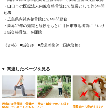
・山口市の医療法人内鍼灸整骨院にて院長として約6年間
勤務
・広島県内鍼灸整骨院にて4年間勤務
・業界17年の知識と経験をもとに廿日市市地御前に「いり
え鍼灸接骨院」を開院
《資格》 ■鍼灸師 ■柔道整復師（国家資格）
▼ 関連したページを見る
腰痛には股関節・骨盤が
整体・鍼灸で老いを緩や
股関節から音がする?そ
関係していることがある
かに