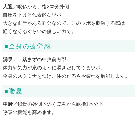
人迎
／喉仏から、指2本分外側
血圧を下げる代表的なツボ。
大きな血管がある部分なので、このツボを刺激する際は、
軽くなぞるぐらいの優しい力で。
■全身の疲労感
湧泉
／土踏まずの中央前方部
体力や気力が泉のように湧きだしてくるツボ。
全身のスタミナをつけ、体のだるさや疲れを解消します。
■喘息
中府
／鎖骨の外側下のくぼみから親指1本分下
呼吸の機能を高めます。