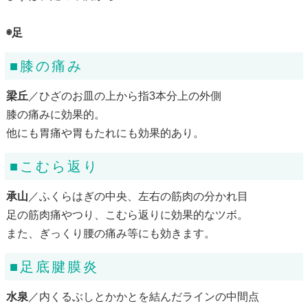
◉足
■膝の痛み
梁丘
／ひざのお皿の上から指3本分上の外側
膝の痛みに効果的。
他にも胃痛や胃もたれにも効果的あり。
■こむら返り
承山
／ふくらはぎの中央、左右の筋肉の分かれ目
足の筋肉痛やつり、こむら返りに効果的なツボ。
また、ぎっくり腰の痛み等にも効きます。
■足底腱膜炎
水泉
／内くるぶしとかかとを結んだラインの中間点