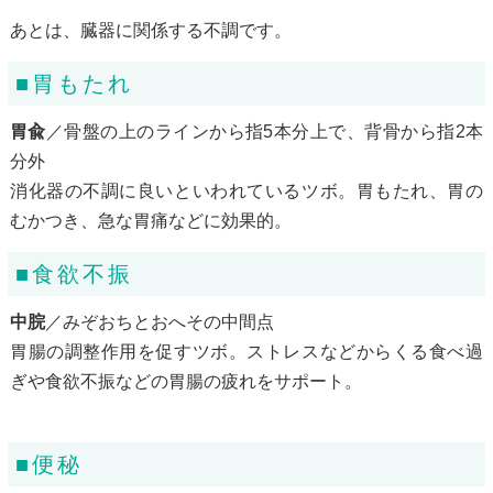
あとは、臓器に関係する不調です。
■胃もたれ
胃兪
／骨盤の上のラインから指5本分上で、背骨から指2本
分外
消化器の不調に良いといわれているツボ。胃もたれ、胃の
むかつき、急な胃痛などに効果的。
■食欲不振
中脘
／みぞおちとおへその中間点
胃腸の調整作用を促すツボ。ストレスなどからくる食べ過
ぎや食欲不振などの胃腸の疲れをサポート。
■便秘