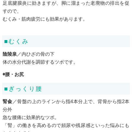
足底腱膜炎に効きますが、脚に溜まった老廃物の排出を促
すので、
むくみ・筋肉疲労にも効果があります。
■むくみ
陰陵泉
／内ひざの骨の下
体の水分代謝を調節するツボです。
◉腰・お尻
■ぎっくり腰
腎兪
／骨盤の上のラインから指4本分上で、背骨から指2本
分外
急な腰痛に効果的なツボ。
「腎」の働きを高めるので頻尿や残尿感といった悩みにも