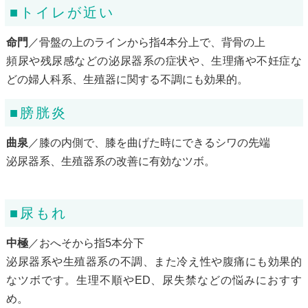
■トイレが近い
命門
／骨盤の上のラインから指4本分上で、背骨の上
頻尿や残尿感などの泌尿器系の症状や、生理痛や不妊症な
どの婦人科系、生殖器に関する不調にも効果的。
■膀胱炎
曲泉
／膝の内側で、膝を曲げた時にできるシワの先端
泌尿器系、生殖器系の改善に有効なツボ。
■尿もれ
中極
／おへそから指5本分下
泌尿器系や生殖器系の不調、また冷え性や腹痛にも効果的
なツボです。生理不順やED、尿失禁などの悩みにおすす
め。