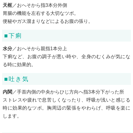
天枢
／おへそから指3本分外側
胃腸の機能を左右する大切なツボ。
便秘やガス溜まりなどによるお腹の張り。
■下痢
水分
／おへそから親指1本分上
下痢など、お腹の調子が悪い時や、全身のむくみが気にな
る時に効果的。
■吐き気
内関
／手首内側の中央からひじ方向へ指3本分下がった所
ストレスや疲れで息苦しくなったり、呼吸が浅いと感じる
時に効果的なツボ。胸周辺の緊張をやわらげ、呼吸を楽に
します。