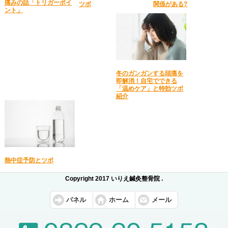
痛みの話「トリガーポイ
ツボ
関係がある?
ント」
冬のガンガンする頭痛を
即解消！自宅でできる
「温めケア」と特効ツボ
紹介
熱中症予防とツボ
Copyright 2017 いりえ鍼灸整骨院 .
パネル
ホーム
メール