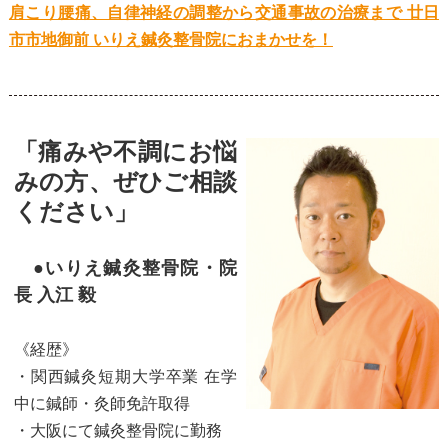
肩こり腰痛、自律神経の調整から交通事故の治療まで 廿日
市市地御前 いりえ鍼灸整骨院におまかせを！
「痛みや不調にお悩
みの方、ぜひご相談
ください」
●いりえ鍼灸整骨院・院
長 入江 毅
《経歴》
・関西鍼灸短期大学卒業 在学
中に鍼師・灸師免許取得
・大阪にて鍼灸整骨院に勤務