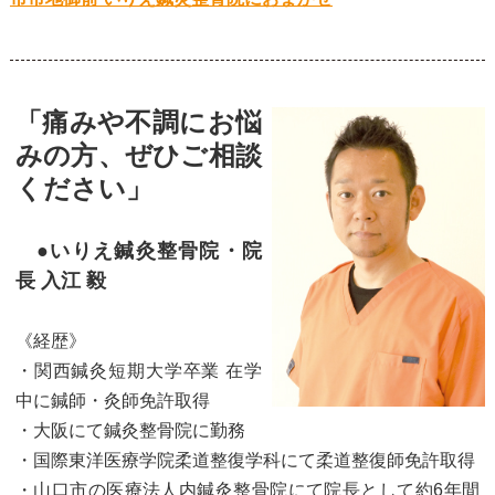
「痛みや不調にお悩
みの方、ぜひご相談
ください」
●いりえ鍼灸整骨院・院
長 入江 毅
《経歴》
・関西鍼灸短期大学卒業 在学
中に鍼師・灸師免許取得
・大阪にて鍼灸整骨院に勤務
・国際東洋医療学院柔道整復学科にて柔道整復師免許取得
・山口市の医療法人内鍼灸整骨院にて院長として約6年間