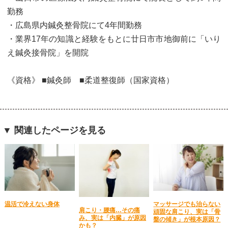
勤務
・広島県内鍼灸整骨院にて4年間勤務
・業界17年の知識と経験をもとに廿日市市地御前に「いり
え鍼灸接骨院」を開院
《資格》 ■鍼灸師 ■柔道整復師（国家資格）
▼ 関連したページを見る
温活で冷えない身体
マッサージでも治らない
肩こり・腰痛…その痛
頑固な肩こり、実は「骨
み、実は「内臓」が原因
盤の傾き」が根本原因？
かも？