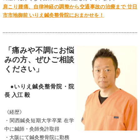
肩こり腰痛、自律神経の調整から交通事故の治療まで 廿日
市市地御前 いりえ鍼灸整骨院におまかせを！
「痛みや不調にお悩
みの方、ぜひご相談
ください」
●いりえ鍼灸整骨院・院
長 入江 毅
《経歴》
・関西鍼灸短期大学卒業 在学
中に鍼師・灸師免許取得
・大阪にて鍼灸整骨院に勤務