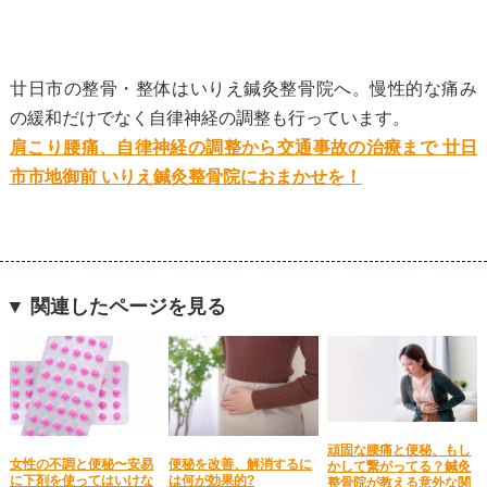
廿日市の整骨・整体はいりえ鍼灸整骨院へ。慢性的な痛み
の緩和だけでなく自律神経の調整も行っています。
肩こり腰痛、自律神経の調整から交通事故の治療まで 廿日
市市地御前 いりえ鍼灸整骨院におまかせを！
▼ 関連したページを見る
頑固な腰痛と便秘、もし
女性の不調と便秘〜安易
便秘を改善、解消するに
かして繋がってる？鍼灸
に下剤を使ってはいけな
は何が効果的?
整骨院が教える意外な関