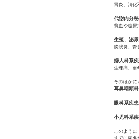
胃炎、消化
代謝内分秘
貧血や糖尿
生殖、泌尿
膀胱炎、腎
婦人科系疾
生理痛、更
そのほかに
耳鼻咽頭科
眼科系疾患
小児科系疾
このように
すでに病名