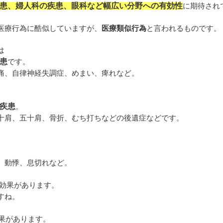
患、婦人科の疾患、眼科など幅広い分野への有効性
に期待され
医療行為に酷似していますが、
医療類似行為
と言われるものです。
は
患
です。
痛、自律神経失調症、めまい、痺れなど。
疾患
。
十肩、五十肩、骨折、むち打ちなどの後遺症などです。
、動悸、息切れなど。
効果があります。
すね。
果があります。