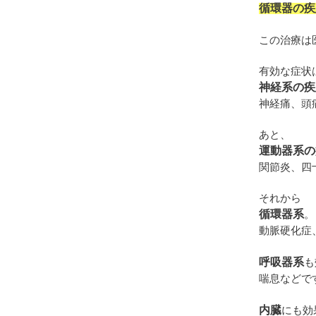
循環器の疾
この治療は
有効な症状
神経系の疾
神経痛、頭
あと、
運動器系の
関節炎、四
それから
循環器系
。
動脈硬化症
呼吸器系
も
喘息などで
内臓
にも効