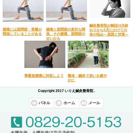
鍼灸整骨院が解説!4月終
腰痛には股関節・骨盤が
腰痛と股関節の意外な関
わりから5月にかけての
関係していることがある
係、その腰痛、股関節の
体の悩み～原因と対策～
せいかも
寒暖差腰痛に対処しよう
整体・鍼灸で老いを緩や
かに
Copyright 2017 いりえ鍼灸整骨院 .
パネル
ホーム
メール