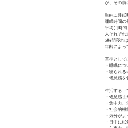
が、その前
単純に睡眠
睡眠時間の
平均◯時間
人それぞれ
5時間寝れ
年齢によっ
基準として
・睡眠につ
・寝られる
・倦怠感を
生活する上
・倦怠感ま
・集中力、
・社会的機
・気分がよ
・日中に眠