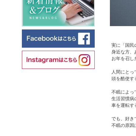
実に「国民
身近な方、
お年を召し
人間にとっ
頭を酷使す
不眠によっ
生活習慣病
車を運転す
でも、好き
不眠の原因