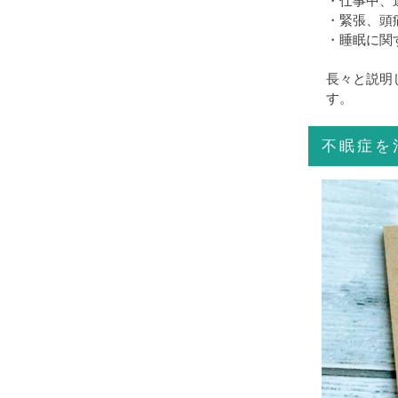
・仕事中、
・緊張、頭
・睡眠に関
長々と説明
す。
不眠症を