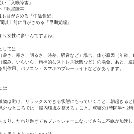
が悪い「入眠障害」
浅い「熟眠障害」
何度も目がさめる「中途覚醒」
2時間以上前に目がさめる「早期覚醒」
より女性に多いんですよね。
としては
（暑さ、寒さ、明るさ、時差、騒音など）場合、体が原因（年齢、
（悩み、いらいら、精神的なストレス状態など）の場合、あと、運
る副作用、バソコン・スマホのブルーライトなどがあります。
には、
激物は避け、リラックスできる状態にもっていくこと、朝起きると
、意外なところでは「腸内環境を整える」こと。就寝の1時間半〜2
あまりこだわり過ぎてもプレッシャーになってさらに不眠が加速し