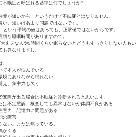
に不眠症と呼ばれる基準は何でしょうか?
時間が短いから、というだけで不眠症とはなりません。
長い、短いはあまり問題ではないです。
、という平均の値はあっても、正常値ではないからです。
適切な睡眠時間がありますので。
ば大丈夫な人や9時間くらい眠らないとどうもすっきりしない人もい
ても異なりますし。
は、
いて本人が悩んでいる
環境にありながら眠れない
覚え、集中力も欠く
で支障が出る場合は不眠症と診断されると思います。
たは不定愁訴、検査しても異常はないが体調不良がある
注意力、記憶力に問題がある
能の障害
くない。または焦っている。
気がくる