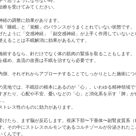
中々思うようにならない時、
治療を受けてみてください。
神経の調整に効果があります。
局「睡眠」と「覚醒」のバランスがうまくとれていない状態です。
げたように「交感神経」「副交感神経」が上手く作用していないと
整えることは不眠解消に効果があるんです。
施術するなら、針だけでなく体の筋肉の緊張を取ることもします。
を緩め、血流の改善は不眠を治すなら必要です。
内側、それぞれからアプローチすることでしっかりとした施術につ
の見地では、不眠症の根本にあるのが「心」。いわゆる精神領域で
すぎたり、心配や不安、憂いなどの「心」と消化系を示す「脾」が
…。
ストレス性のものに効力があります。
受けたら、まず脳が反応します。視床下部〜下垂体〜副腎皮質系（
す。その中にストレスホルモンであるコルチゾールが分泌されたこ
いくんです。