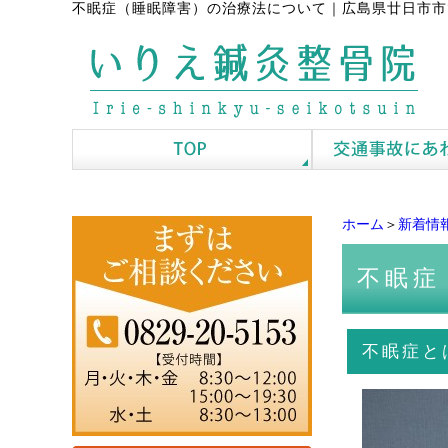
不眠症（睡眠障害）の治療法について
｜
広島県廿日市市
ホーム
＞
新着情
不眠症
不眠症と