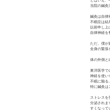
とはいえ、
当院の鍼灸
鍼灸は自律
不眠症は結
以前申し上
自律神経を
ただ、僕が
全身の緊張
体の外側と
東洋医学で
神経を使い
不眠に陥る
特に鍼灸は
ストレスを
分泌されま
すくなって