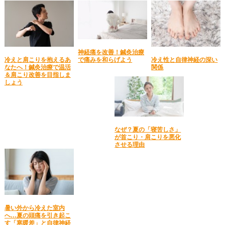
神経痛を改善！鍼灸治療
冷えと肩こりを抱えるあ
冷え性と自律神経の深い
で痛みを和らげよう
なたへ！鍼灸治療で温活
関係
＆肩こり改善を目指しま
しょう
なぜ？夏の「寝苦しさ」
が首こり・肩こりを悪化
させる理由
暑い外から冷えた室内
へ…夏の頭痛を引き起こ
す「寒暖差」と自律神経