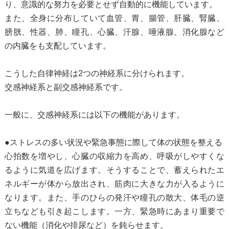
り、意識的な努力を必要とせず自動的に機能しています。
また、全身に分布していて血管、胃、腸管、肝臓、腎臓、
膀胱、性器、肺、瞳孔、心臓、汗腺、唾液腺、消化腺など
の内臓をも支配しています。
こうした自律神経は2つの神経系に分けられます。
交感神経系と副交感神経系です。
一般に、交感神経系には以下の機能があります。
●ストレスの多い状況や緊急事態に際して体の状態を整える
心拍数を増やし、心臓の収縮力を高め、呼吸がしやすくな
るように気道を広げます。そうすることで、蓄えられたエ
ネルギーが体から放出され、筋肉に大きな力が入るように
なります。また、手のひらの発汗や瞳孔の散大、体毛の逆
立ちなども引き起こします。一方、緊急時にあまり重要で
ない機能（消化や排尿など）を鈍らせます。