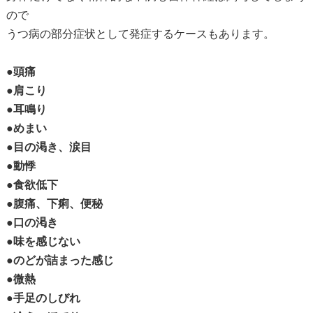
ので
うつ病の部分症状として発症するケースもあります。
●頭痛
●肩こり
●耳鳴り
●めまい
●目の渇き、涙目
●動悸
●食欲低下
●腹痛、下痢、便秘
●口の渇き
●味を感じない
●のどが詰まった感じ
●微熱
●手足のしびれ