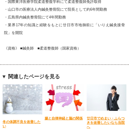
・国際東洋医療学院柔道整復学科にて柔道整復師免許取得
・山口市の医療法人内鍼灸整骨院にて院長として約6年間勤務
・広島県内鍼灸整骨院にて4年間勤務
・業界17年の知識と経験をもとに廿日市市地御前に「いりえ鍼灸接骨
院」を開院
《資格》 ■鍼灸師 ■柔道整復師（国家資格）
▼ 関連したページを見る
腸と自律神経と脳の関係
廿日市でめまい・ふらつ
冬の体調不良を改善した
きを改善したいなら当院
い
へ