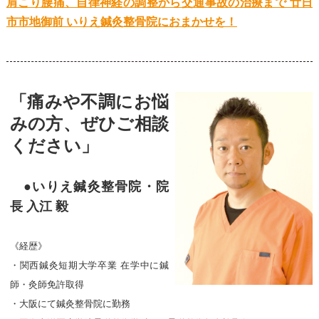
肩こり腰痛、自律神経の調整から交通事故の治療まで 廿日
市市地御前 いりえ鍼灸整骨院におまかせを！
「痛みや不調にお悩
みの方、ぜひご相談
ください」
●いりえ鍼灸整骨院・院
長 入江 毅
《経歴》
・関西鍼灸短期大学卒業 在学中に鍼
師・灸師免許取得
・大阪にて鍼灸整骨院に勤務