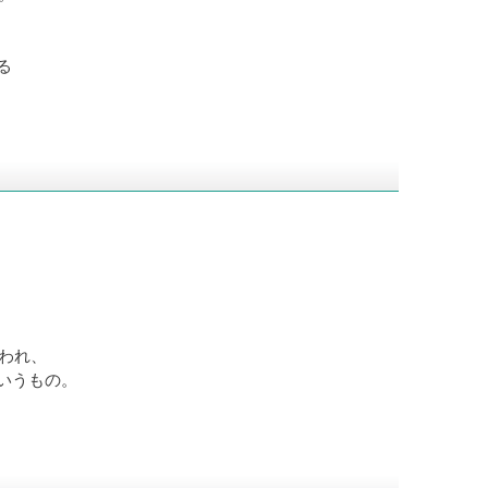
る
言われ、
いうもの。