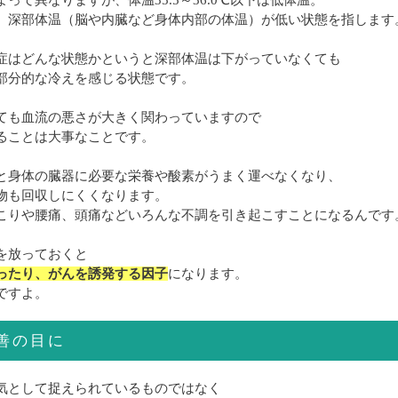
って異なりますが、体温35.5～36.0℃以下は低体温。
、深部体温（脳や内臓など身体内部の体温）が低い状態を指します
症はどんな状態かというと深部体温は下がっていなくても
部分的な冷えを感じる状態です。
ても血流の悪さが大きく関わっていますので
ることは大事なことです。
と身体の臓器に必要な栄養や酸素がうまく運べなくなり、
物も回収しにくくなります。
こりや腰痛、頭痛などいろんな不調を引き起こすことになるんです
を放っておくと
ったり、がんを誘発する因子
になります。
ですよ。
善の目に
気として捉えられているものではなく