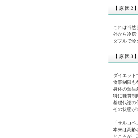
【原因2
これは当然
外から冷房
ダブルで冷
【原因3
ダイエット
食事制限も
身体の熱生
特に糖質制
基礎代謝の
その状態が
「サルコペ
本来は高齢
ところが、