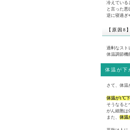
冷えている
と言った悪
逆に寝過ぎ
【原因8
過剰なスト
体温調節機
体温が下
さて、体温
体温が1℃
そうなると
がん細胞は
また、
体温