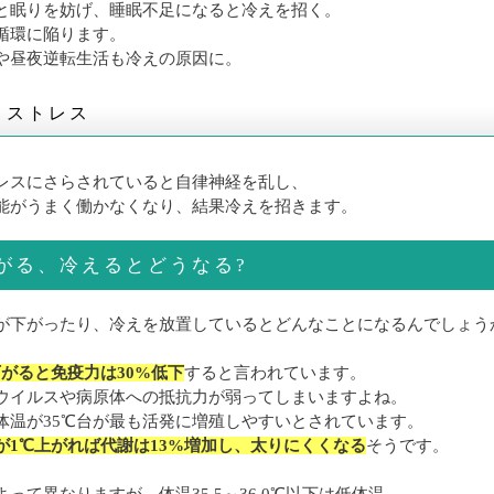
と眠りを妨げ、睡眠不足になると冷えを招く。
循環に陥ります。
や昼夜逆転生活も冷えの原因に。
】ストレス
レスにさらされていると自律神経を乱し、
能がうまく働かなくなり、結果冷えを招きます。
がる、冷えるとどうなる?
が下がったり、冷えを放置しているとどんなことになるんでしょう
下がると免疫力は30%低下
すると言われています。
ウイルスや病原体への抵抗力が弱ってしまいますよね。
体温が35℃台が最も活発に増殖しやすいとされています。
が1℃上がれば代謝は13%増加し、太りにくくなる
そうです。