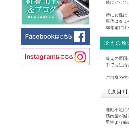
体にとって
特に女性は
現代は冷え
60年前に
冷えの原
冷えの原因
中でも生活
ご自身の生
【原因1
運動不足に
筋肉量が減
男性より筋