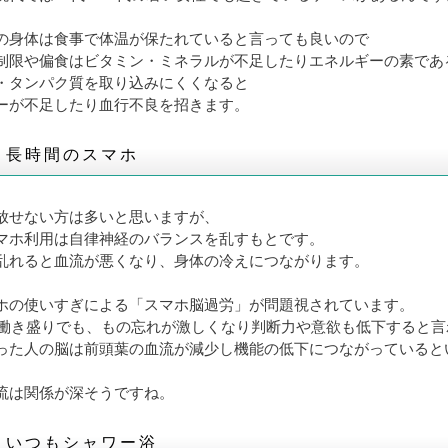
の身体は食事で体温が保たれていると言っても良いので
制限や偏食はビタミン・ミネラルが不足したりエネルギーの素であ
・タンパク質を取り込みにくくなると
ーが不足したり血行不良を招きます。
】長時間のスマホ
放せない方は多いと思いますが、
マホ利用は自律神経のバランスを乱すもとです。
乱れると血流が悪くなり、身体の冷えにつながります。
ホの使いすぎによる「スマホ脳過労」が問題視されています。
代の働き盛りでも、もの忘れが激しくなり判断力や意欲も低下すると
った人の脳は前頭葉の血流が減少し機能の低下につながっていると
流は関係が深そうですね。
】いつもシャワー浴