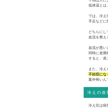
平熱は人によ
低体温とは
では、冷え
手足などに
どちらにし
血流を整え
血流が悪い
同時に老廃
すると、肩
また、冷え
不妊症にな
案外怖いん
冷えの改
冷え症は病