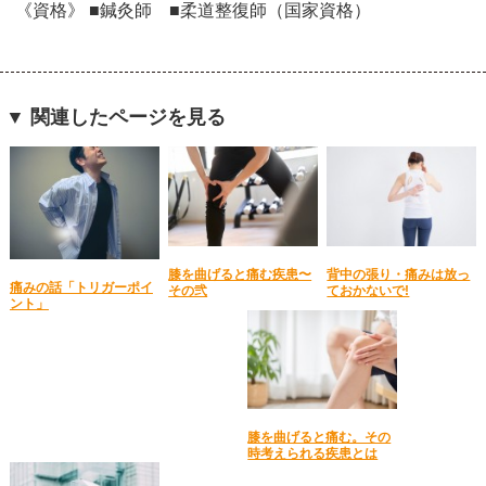
《資格》 ■鍼灸師 ■柔道整復師（国家資格）
▼ 関連したページを見る
膝を曲げると痛む疾患〜
背中の張り・痛みは放っ
痛みの話「トリガーポイ
その弐
ておかないで!
ント」
膝を曲げると痛む。その
時考えられる疾患とは