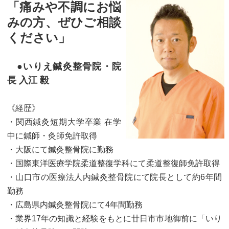
「痛みや不調にお悩
みの方、ぜひご相談
ください」
●いりえ鍼灸整骨院・院
長 入江 毅
《経歴》
・関西鍼灸短期大学卒業 在学
中に鍼師・灸師免許取得
・大阪にて鍼灸整骨院に勤務
・国際東洋医療学院柔道整復学科にて柔道整復師免許取得
・山口市の医療法人内鍼灸整骨院にて院長として約6年間
勤務
・広島県内鍼灸整骨院にて4年間勤務
・業界17年の知識と経験をもとに廿日市市地御前に「いり