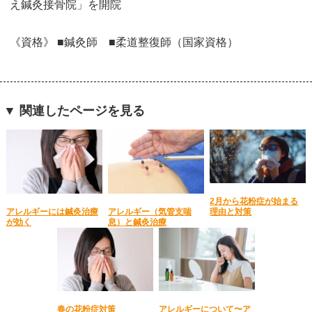
え鍼灸接骨院」を開院
《資格》 ■鍼灸師 ■柔道整復師（国家資格）
▼ 関連したページを見る
2月から花粉症が始まる
アレルギーには鍼灸治療
アレルギー（気管支喘
理由と対策
が効く
息）と鍼灸治療
春の花粉症対策
アレルギーについて〜ア