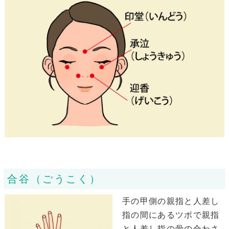
合谷（ごうこく）
手の甲側の親指と人差し
指の間にあるツボで親指
と人差し指の骨の合わさ