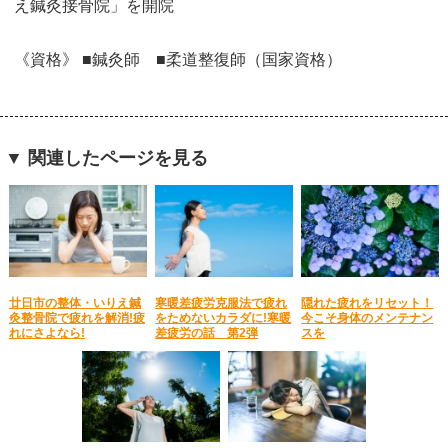
え鍼灸接骨院」を開院
《資格》 ■鍼灸師 ■柔道整復師（国家資格）
▼ 関連したページを見る
廿日市の整体・いりえ鍼
寒暖差疲労克服法で疲れ
隠れた疲れをリセット！
灸整骨院で疲れを解消!疲
をためないカラダに!寒暖
今こそ身体のメンテナン
れにさよなら!
差疲労の話 第2弾
スを