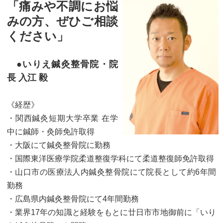
「痛みや不調にお悩
みの方、ぜひご相談
ください」
●いりえ鍼灸整骨院・院
長 入江 毅
《経歴》
・関西鍼灸短期大学卒業 在学
中に鍼師・灸師免許取得
・大阪にて鍼灸整骨院に勤務
・国際東洋医療学院柔道整復学科にて柔道整復師免許取得
・山口市の医療法人内鍼灸整骨院にて院長として約6年間
勤務
・広島県内鍼灸整骨院にて4年間勤務
・業界17年の知識と経験をもとに廿日市市地御前に「いり