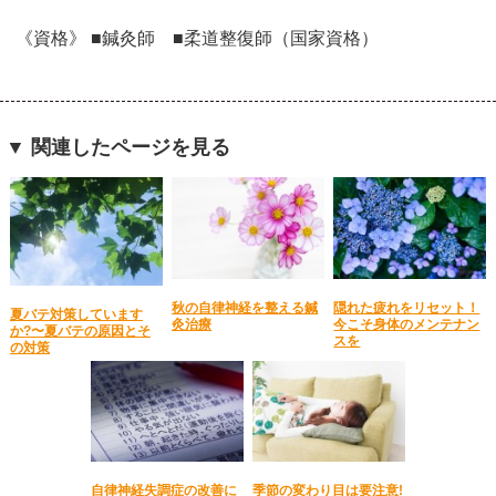
《資格》 ■鍼灸師 ■柔道整復師（国家資格）
▼ 関連したページを見る
秋の自律神経を整える鍼
隠れた疲れをリセット！
夏バテ対策しています
灸治療
今こそ身体のメンテナン
か?〜夏バテの原因とそ
スを
の対策
自律神経失調症の改善に
季節の変わり目は要注意!