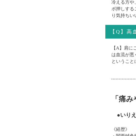
冷える方や
ボ押しする
り気持ちい
【Q】高
【A】肩に
は血流が悪
ということ
「痛み
●いりえ
《経歴》