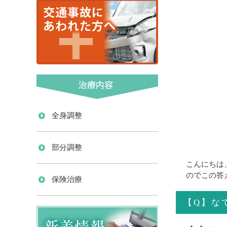
全身調整
部分調整
こんにちは
のでこの答
保険治療
【Q】な