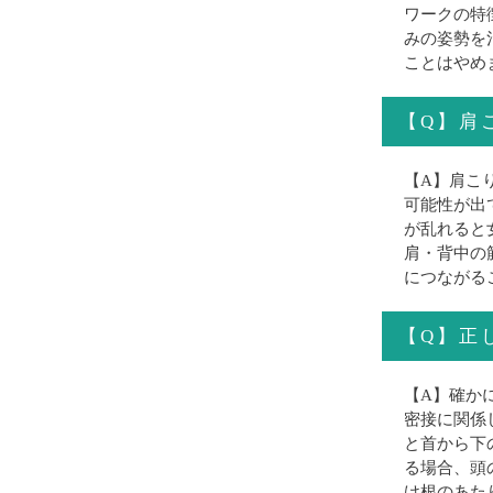
ワークの特
みの姿勢を
ことはやめ
【Q】肩
【A】肩こ
可能性が出
が乱れると
肩・背中の
につながる
【Q】正
【A】確か
密接に関係
と首から下
る場合、頭
け根のあた