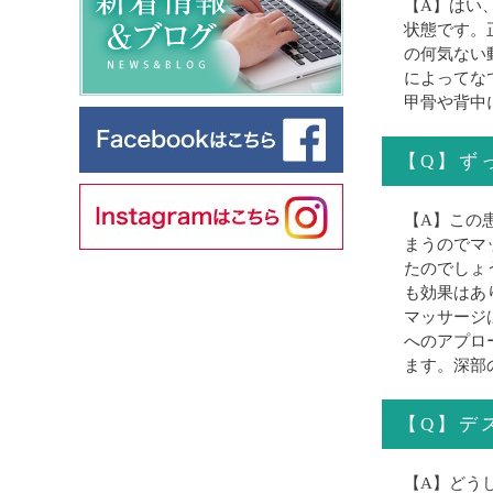
【A】はい
状態です。
の何気ない
によってな
甲骨や背中
【Q】ず
【A】この
まうのでマ
たのでしょ
も効果はあ
マッサージ
へのアプロ
ます。深部
【Q】デ
【A】どう