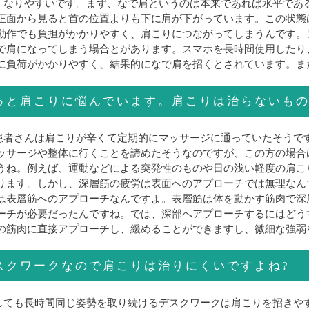
、なりやすいです。まず、なで肩というのは本来であれば水平であ
正面から見ると首の位置よりも下に肩が下がっています。この状態
動作でも負担がかかりやすく、肩こりにつながってしまうんです。
で肩になってしまう場合とがあります。スマホを長時間使用したり
に負荷がかかりやすく、結果的になで肩を招くとされています。ま
っと肩こりに悩んでいます。肩こりは治らないもの
患者さんは肩こりが辛くて定期的にマッサージに通っていたそうで
ッサージや整体に行くことを諦めたそうなのですが、この方の場合
うね。例えば、運動などによる突発性のものや日の浅い軽度の肩こ
ります。しかし、深層筋の疲労は表面へのアプローチでは無理なん
は表層筋へのアプローチなんですよ。表層筋は体を動かす筋肉で深
ーチが必要だったんですね。では、深部へアプローチするにはどう
の筋肉に直接アプローチし、緩めることができますし、微細な強弱
スクワークなので肩こりは治りにくいですよね?
しても長時間同じ姿勢を取り続けるデスクワークは肩こりを招きや