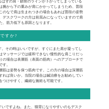
るはずの肩・鎖骨のラインが下がってしまっている
は腕から下の重みが肩にかかってしまうため、普段
このなで肩は生まれつきの場合もあれば普段の姿勢
、デスクワークの方は前屈みになっていますので肩
た、筋力低下も原因となります。
ですか?
す。その時はいいですが、すぐにまた肩が凝ってし
はマッサージでは緩和できない慢性的な肩こりだっ
りの場合は表層筋（表面の筋肉）へのアプローチで
です。
層筋は姿勢を保つ筋肉です。この方の場合は深層筋
すれば良いか。当院の場合は鍼治療をお勧めしてい
をつけやすく、繊細な施術も可能です。
すいですよね。また、猫背になりやすいのもデスク