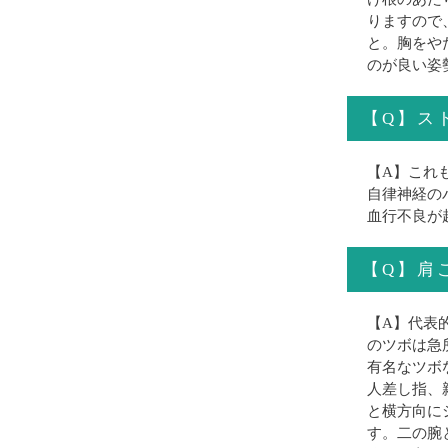
りますので
と。胸をや
のが良い姿
【Q】ス
【A】これ
自律神経の
血行不良が
【Q】肩
【A】代表
のツボは急
有名なツボ
人差し指、
と横方向に
す。二の腕