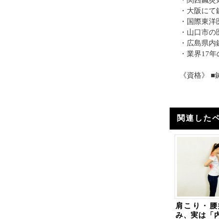
・関西鍼灸
・大阪にて
・国際東洋
・山口市の
・広島県内
・業界17
《資格》 
関連した
肩こり・腰
み、実は「