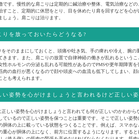
徴です。慢性的な肩こりは定期的に鍼治療や整体、電気治療などの
治すこと、定期的に休憩をとり、目を休めたり肩を回すなどを心が
ましょう。肩こりは治ります。
こりを放っておいたらどうなる?
りをそのままにしておくと、頭痛や吐き気、手の痺れや冷え、腕の
てきます。また、肩こりの放置で自律神経の働きが乱れるというこ
女性ホルモンの分泌も乱れる可能性があるのでPMSや更年期障害
筋肉の血行が悪くなるので顔や頭皮への血流も低下してしまい、顔
ことも考えられます。
しい姿勢を心がけましょうと言われるけど正しい姿
に正しい姿勢を心がけましょうと言われても何が正しいのかわから
しているので正しい姿勢を保つことは重要です。そこで正しい姿勢
の胴体の上に載っている状態をつくることです。例えば、スマホな
の重心が胴体の上になく、前方に位置するようになります。すると
り（後ろ側）の筋肉の緊張を高めなければならなくなります。筋肉