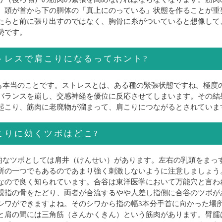
、頭が首から下の胴体の「真上にのっている」状態を作ることが重
たらと前に張り出すのではなく、胸骨に糸がついていると想像して
勢です。
トレスで肩こりになるってホント?
も本当のことです。ストレスとは、ある種の緊張状態ですね。極度
バランスを崩し、交感神経を優位に反応させてしまいます。その結
起こり、筋肉に老廃物が溜まって、肩こりにつながるとされていま
こりに効くツボはどこ?
的なツボとしては肩井（けんせい）があります。左右の乳頭をまっ
所の一つでもあるのであまり強く刺激しないように注意しましょう
なので良く知られています。合谷は東洋医学において万能穴と言わ
親指の骨をたどり、両者が合流するやや人差し指側に合谷のツボが
シワができますよね。そのシワから指の幅3本分手首に向かった場
と肩の間には三角筋（さんかくきん）という筋肉があります。臂臑