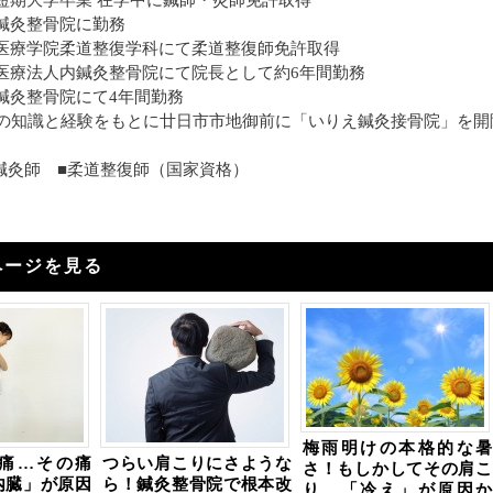
短期大学卒業 在学中に鍼師・灸師免許取得
鍼灸整骨院に勤務
医療学院柔道整復学科にて柔道整復師免許取得
医療法人内鍼灸整骨院にて院長として約6年間勤務
鍼灸整骨院にて4年間勤務
年の知識と経験をもとに廿日市市地御前に「いりえ鍼灸接骨院」を開
■鍼灸師 ■柔道整復師（国家資格）
ページを見る
梅雨明けの本格的な暑
痛…その痛
つらい肩こりにさような
さ！もしかしてその肩こ
内臓」が原因
ら！鍼灸整骨院で根本改
り、「冷え」が原因か