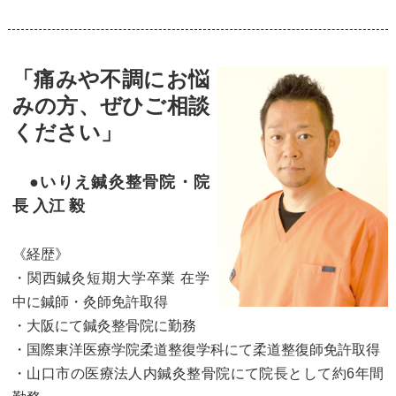
「痛みや不調にお悩
みの方、ぜひご相談
ください」
●いりえ鍼灸整骨院・院
長 入江 毅
《経歴》
・関西鍼灸短期大学卒業 在学
中に鍼師・灸師免許取得
・大阪にて鍼灸整骨院に勤務
・国際東洋医療学院柔道整復学科にて柔道整復師免許取得
・山口市の医療法人内鍼灸整骨院にて院長として約6年間