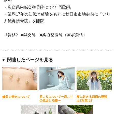
勤務
・広島県内鍼灸整骨院にて4年間勤務
・業界17年の知識と経験をもとに廿日市市地御前に「いり
え鍼灸接骨院」を開院
《資格》 ■鍼灸師 ■柔道整復師（国家資格）
▼ 関連したページを見る
鍼灸の歴史について
肩こりについて〜肩こり
夏に起きる頭痛の種類
の原因と治療〜
は?対策は?