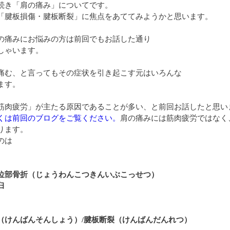
続き「肩の痛み」についてです。
「腱板損傷・腱板断裂」に焦点をあててみようかと思います。
の痛みにお悩みの方は前回でもお話した通り
しゃいます。
痛む、と言ってもその症状を引き起こす元はいろんな
ます。
筋肉疲労」が主たる原因であることが多い、と前回お話したと思い
くは前回のブログをご覧ください。
肩の痛みには筋肉疲労ではなく
ります。
のは
位部骨折（じょうわんこつきんいぶこっせつ）
臼
（けんばんそんしょう）/腱板断裂（けんばんだんれつ）