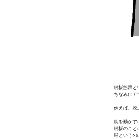
腱板筋群と
ちなみにア
例えば、棘
腕を動かす
腱板のこと
腱というの