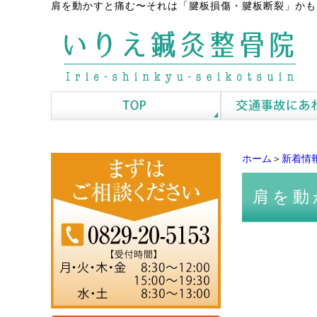
肩を動かすと痛む〜それは「腱板損傷・腱板断裂」かも
ホーム
＞
新着情
肩を動