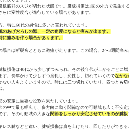
腱板筋群のスジが切れた状態です。腱板損傷は1回の外力で発生す
さらに変性度合が進行している場合があります。
の方、特に60代の男性に多いと言われています。
腕のあげおろしの際、一定の角度になると痛みが出ます。
時に痛みを伴う場合があります。
の場合は断裂音とともに激痛が走ります。この場合、2〜3週間痛
腱板損傷は40代から少しずつみられ、その後年代が上がるごとに増
ます。長年かけて少しずつ磨耗し、変性し、切れていくので
なかな
かない人もよくいますので。時には三つ切れていたり、四つとも切
ね。
節の安定に重要な役割を果たしています。
節の中で最も幅広く、多方向に動く関節なので可動域も広く不安定
です。その可動域の大きな
関節をしっかり安定させているのが腱板
キレス腱などと違い、腱板損傷は肩を上げたり、回したりができる