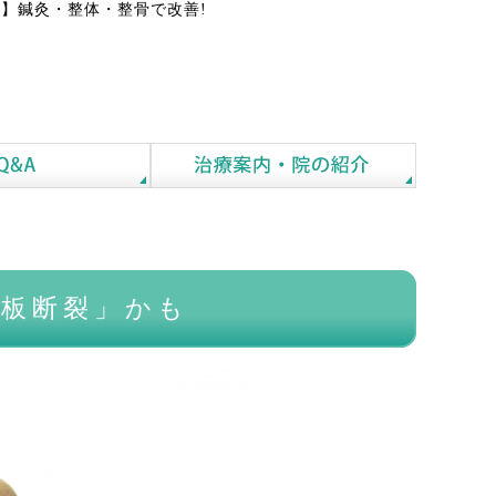
】鍼灸・整体・整骨で改善!
腱板断裂」かも