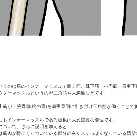
いうのは肩のインナーマッスルで棘上筋、棘下筋、小円筋、肩甲下
ウターマッスルというのが三角筋や大胸筋などです。
上筋が上腕骨頭(腕の骨)を肩甲骨側に引き付け三角筋が働くことで
にもインナーマッスルである腱板は大変重要な部位です。
について、さらに説明を加えると
は筋肉が骨にくっついている部分の白くスジっぽくなっている箇所