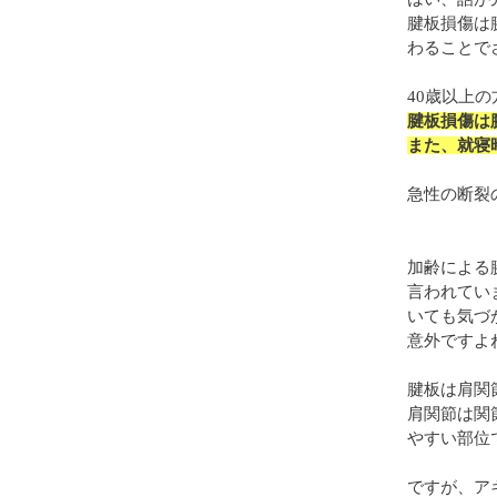
腱板損傷は
わることで
40歳以上
腱板損傷は
また、就寝
急性の断裂
加齢による
言われてい
いても気づ
意外ですよ
腱板は肩関
肩関節は関
やすい部位
ですが、ア