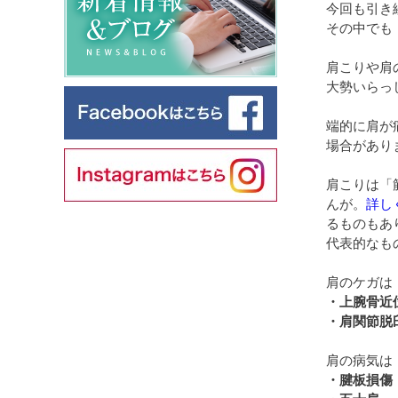
今回も引き
その中でも
肩こりや肩
大勢いらっ
端的に肩が
場合があり
肩こりは「
んが。
詳し
るものもあ
代表的なも
肩のケガは
・上腕骨近
・肩関節脱
肩の病気は
・腱板損傷