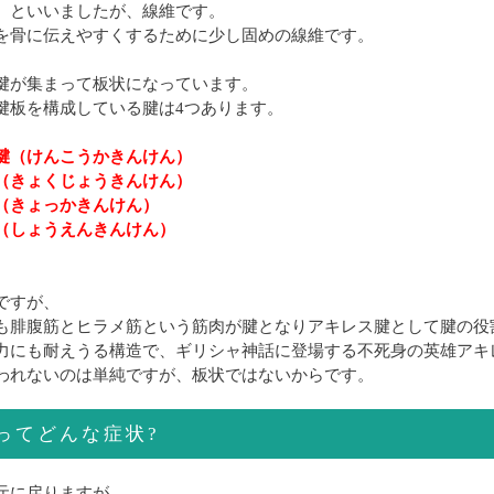
、といいましたが、線維です。
を骨に伝えやすくするために少し固めの線維です。
腱が集まって板状になっています。
腱板を構成している腱は4つあります。
腱（けんこうかきんけん）
（きょくじょうきんけん）
（きょっかきんけん）
（しょうえんきんけん）
ですが、
も腓腹筋とヒラメ筋という筋肉が腱となりアキレス腱として腱の役
力にも耐えうる構造で、ギリシャ神話に登場する不死身の英雄アキ
われないのは単純ですが、板状ではないからです。
ってどんな症状?
元に戻りますが、