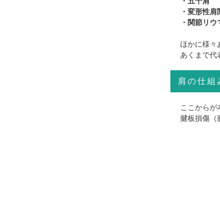
・五十肩
・変形性肩
・関節リウ
ほかに様々
あくまで代
肩の仕組
ここからが
腱板損傷（