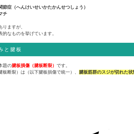
関節症（へんけいせいかたかんせつしょう）
マチ
ありますが、
表的なものを挙げています。
みと腱板
本題の
腱板損傷（腱板断裂）
です。
腱板断裂）は（以下腱板損傷で統一）、
腱板筋群のスジが切れた状