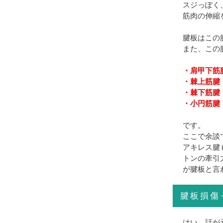
スジっぽく
筋肉の伸縮
腱板はこの
また、この
・肩甲下筋
・棘上筋腱
・棘下筋腱
・小円筋腱
です。
ここで余談
アキレス腱
トンの牽引
が腱板と言
腱板損傷
はい、話が