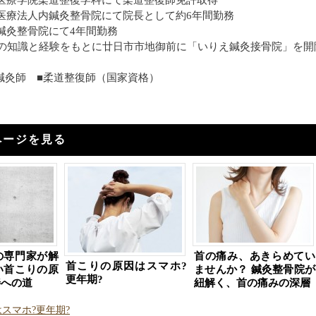
医療学院柔道整復学科にて柔道整復師免許取得
医療法人内鍼灸整骨院にて院長として約6年間勤務
鍼灸整骨院にて4年間勤務
年の知識と経験をもとに廿日市市地御前に「いりえ鍼灸接骨院」を開
■鍼灸師 ■柔道整復師（国家資格）
ページを見る
の専門家が解
首の痛み、あきらめてい
首こりの原因はスマホ?
い首こりの原
ませんか？ 鍼灸整骨院が
更年期?
善への道
紐解く、首の痛みの深層
スマホ?更年期?