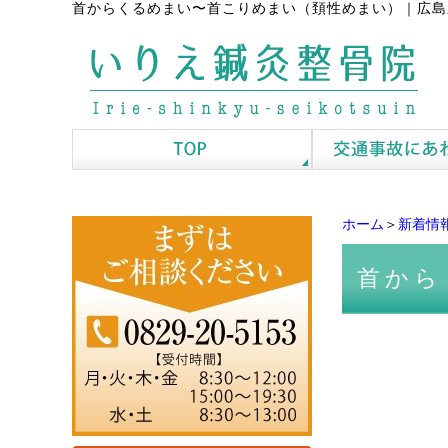
首からくるめまい〜首こりめまい（頚性めまい）
｜
広島
ホーム
＞
新着情
首から