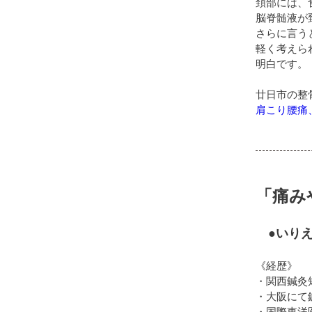
頚部には、
脳脊髄液が
さらに言う
軽く考えら
明白です。
廿日市の整
肩こり腰痛
「痛み
●いりえ
《経歴》
・関西鍼灸
・大阪にて