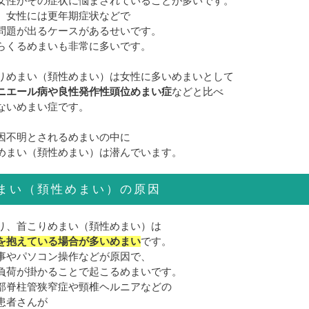
女性がその症状に悩まされていることが多いです。
、女性には更年期症状などで
問題が出るケースがあるせいです。
らくるめまいも非常に多いです。
りめまい（頚性めまい）は女性に多いめまいとして
ニエール病や良性発作性頭位めまい症
などと比べ
ないめまい症です。
因不明とされるめまいの中に
めまい（頚性めまい）は潜んでいます。
まい（頚性めまい）の原因
り、首こりめまい（頚性めまい）は
を抱えている場合が多いめまい
です。
事やパソコン操作などが原因で、
負荷が掛かることで起こるめまいです。
部脊柱管狭窄症や頸椎ヘルニアなどの
患者さんが