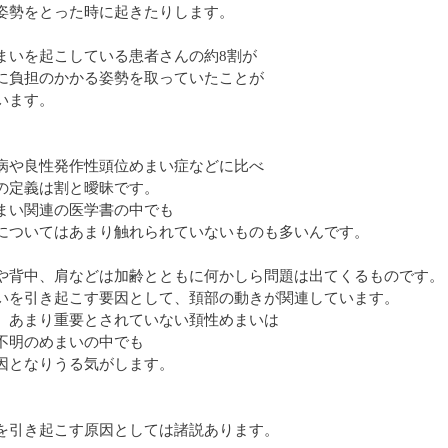
姿勢をとった時に起きたりします。
まいを起こしている患者さんの約8割が
に負担のかかる姿勢を取っていたことが
います。
病や良性発作性頭位めまい症などに比べ
の定義は割と曖昧です。
まい関連の医学書の中でも
についてはあまり触れられていないものも多いんです。
や背中、肩などは加齢とともに何かしら問題は出てくるものです。
いを引き起こす要因として、頚部の動きが関連しています。
、あまり重要とされていない頚性めまいは
不明のめまいの中でも
因となりうる気がします。
を引き起こす原因としては諸説あります。