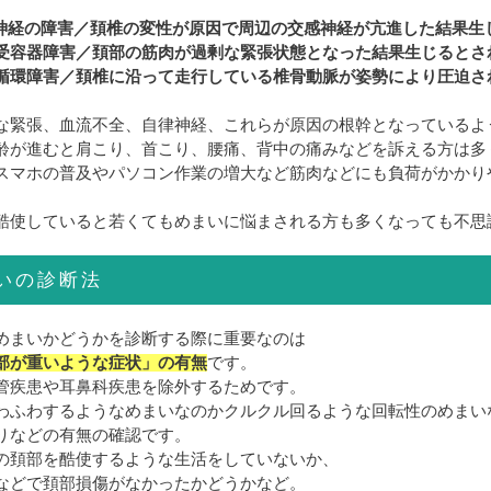
神経の障害／頚椎の変性が原因で周辺の交感神経が亢進した結果生
受容器障害／頚部の筋肉が過剰な緊張状態となった結果生じるとさ
循環障害／頚椎に沿って走行している椎骨動脈が姿勢により圧迫さ
な緊張、血流不全、自律神経、これらが原因の根幹となっているよ
齢が進むと肩こり、首こり、腰痛、背中の痛みなどを訴える方は多
スマホの普及やパソコン作業の増大など筋肉などにも負荷がかかり
酷使していると若くてもめまいに悩まされる方も多くなっても不思
いの診断法
めまいかどうかを診断する際に重要なのは
部が重いような症状」の有無
です。
管疾患や耳鼻科疾患を除外するためです。
わふわするようなめまいなのかクルクル回るような回転性のめまい
りなどの有無の確認です。
の頚部を酷使するような生活をしていないか、
などで頚部損傷がなかったかどうかなど。