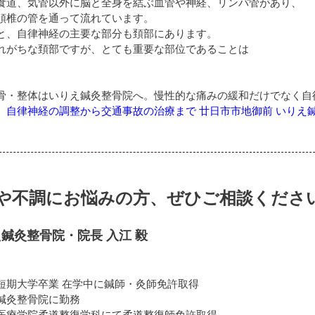
食道、気管以外に脳と全身を結ぶ血管や神経、リンパ管があり、
頚椎の管を通って流れています。
と、自律神経の主要な部分も頚部にあります。
れがちな頚部ですが、とても重要な部位であることは
骨・整体はいりえ鍼灸整骨院へ。慢性的な痛みの緩和だけでなく自
、自律神経の調整から交通事故の治療まで 廿日市市地御前 いりえ
や不調にお悩みの方、ぜひご相談くださ
鍼灸整骨院・院長 入江 毅
短期大学卒業 在学中に鍼師・灸師免許取得
鍼灸整骨院に勤務