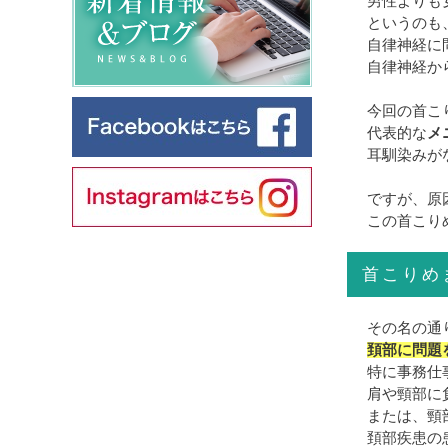
男性よりも
というのも
自律神経に
自律神経か
今回の首こ
代表的な
メ
耳馴染みが
ですが、原
この首こり
首こりめ
その名の通
頚部に問題
特に事務仕
肩や頸部に
または、頸
頚部疾患の