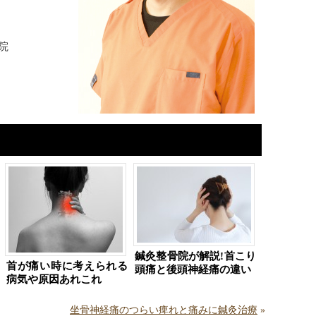
院
鍼灸整骨院が解説!首こり
首が痛い時に考えられる
頭痛と後頭神経痛の違い
病気や原因あれこれ
坐骨神経痛のつらい痺れと痛みに鍼灸治療
»