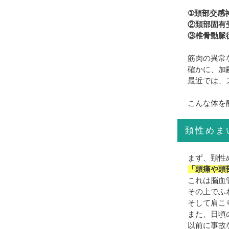
①頚部交感
②頚部固有
③椎骨動脈
筋肉の異常
確かに、加
最近では、
こんな体を
頚性めま
まず、頚性
「頭痛や頭
これは脳血
その上でふ
そして肩こ
また、日頃
以前に事故