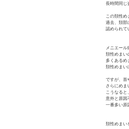
長時間同じ
この頚性め
過去、頚部
認められて
メニエール
頚性めまい
多くあるめ
頚性めまい
ですが、首
さらにめま
こうなると
意外と原因
一番多い原
頚性めまい