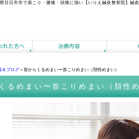
県廿日市市で肩こり・腰痛・頭痛に強い【いりえ鍼灸整骨院】鍼灸
報＆ブログ
＞首からくるめまい〜首こりめまい（頚性めまい）
くるめまい〜首こりめまい（頚性