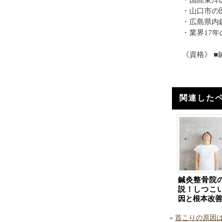
・国際東洋
・山口市の
・広島県内
・業界17
《資格》 
関連した
鍼灸整骨院
説！しつこ
因と根本改
«
首こりの原因は