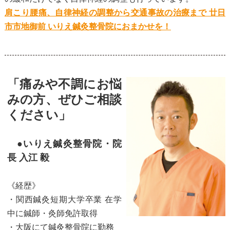
肩こり腰痛、自律神経の調整から交通事故の治療まで 廿日
市市地御前 いりえ鍼灸整骨院におまかせを！
「痛みや不調にお悩
みの方、ぜひご相談
ください」
●いりえ鍼灸整骨院・院
長 入江 毅
《経歴》
・関西鍼灸短期大学卒業 在学
中に鍼師・灸師免許取得
・大阪にて鍼灸整骨院に勤務