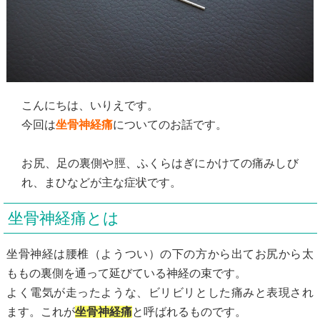
こんにちは、いりえです。
今回は
坐骨神経痛
についてのお話です。
お尻、足の裏側や脛、ふくらはぎにかけての痛みしび
れ、まひなどが主な症状です。
坐骨神経痛とは
坐骨神経は腰椎（ようつい）の下の方から出てお尻から太
ももの裏側を通って延びている神経の束です。
よく電気が走ったような、ビリビリとした痛みと表現され
ます。これが
坐骨神経痛
と呼ばれるものです。