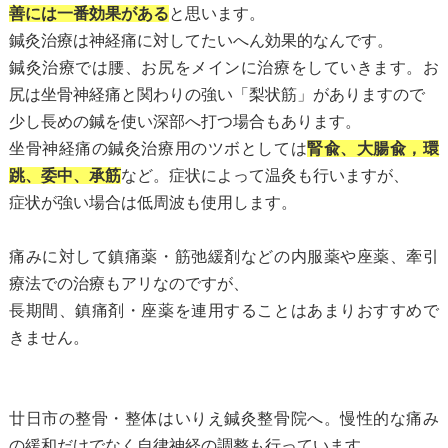
善には一番効果がある
と思います。
鍼灸治療は神経痛に対してたいへん効果的なんです。
鍼灸治療では腰、お尻をメインに治療をしていきます。お
尻は坐骨神経痛と関わりの強い「梨状筋」がありますので
少し長めの鍼を使い深部へ打つ場合もあります。
坐骨神経痛の鍼灸治療用のツボとしては
腎兪、大腸兪，環
跳、委中、承筋
など。症状によって温灸も行いますが、
症状が強い場合は低周波も使用します。
痛みに対して鎮痛薬・筋弛緩剤などの内服薬や座薬、牽引
療法での治療もアリなのですが、
長期間、鎮痛剤・座薬を連用することはあまりおすすめで
きません。
廿日市の整骨・整体はいりえ鍼灸整骨院へ。慢性的な痛み
の緩和だけでなく自律神経の調整も行っています。