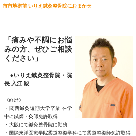
市市地御前 いりえ鍼灸整骨院におまかせ
「痛みや不調にお悩
みの方、ぜひご相談
ください」
●いりえ鍼灸整骨院・院
長 入江 毅
《経歴》
・関西鍼灸短期大学卒業 在学
中に鍼師・灸師免許取得
・大阪にて鍼灸整骨院に勤務
・国際東洋医療学院柔道整復学科にて柔道整復師免許取得