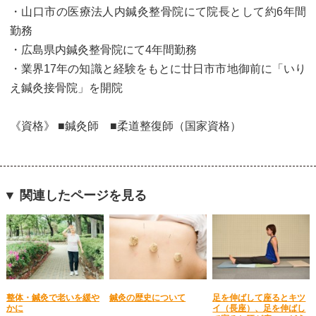
・山口市の医療法人内鍼灸整骨院にて院長として約6年間
勤務
・広島県内鍼灸整骨院にて4年間勤務
・業界17年の知識と経験をもとに廿日市市地御前に「いり
え鍼灸接骨院」を開院
《資格》 ■鍼灸師 ■柔道整復師（国家資格）
▼ 関連したページを見る
整体・鍼灸で老いを緩や
鍼灸の歴史について
足を伸ばして座るとキツ
かに
イ（長座）、足を伸ばし