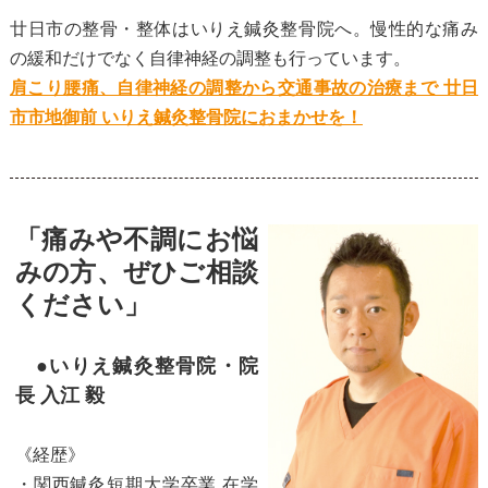
廿日市の整骨・整体はいりえ鍼灸整骨院へ。慢性的な痛み
の緩和だけでなく自律神経の調整も行っています。
肩こり腰痛、自律神経の調整から交通事故の治療まで 廿日
市市地御前 いりえ鍼灸整骨院におまかせを！
「痛みや不調にお悩
みの方、ぜひご相談
ください」
●いりえ鍼灸整骨院・院
長 入江 毅
《経歴》
・関西鍼灸短期大学卒業 在学