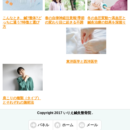
こんなとき、鍼?整体?ど
春の自律神経注意報!季節
冬の血圧変動〜高血圧と
っちに通う?特徴と選び
の変わり目に起きる不調
鍼灸治療の効果を深堀り
方
東洋医学と西洋医学
肩こりの種類（タイプ）
とそれぞれの施術法
Copyright 2017 いりえ鍼灸整骨院 .
パネル
ホーム
メール