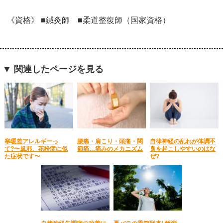
《資格》 ■鍼灸師 ■柔道整復師（国家資格）
▼ 関連したページを見る
寒暖差アレルギーっ
腰痛・肩こり・頭痛・関
自律神経の乱れが体調不
て?〜風邪、花粉症に似
節痛…痛みのメカニズム
良を起こしやすいのはな
た症状です〜
ぜ?