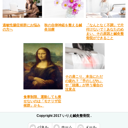
過敏性腸症候群にお悩み
秋の自律神経を整える鍼
「なんとなく不調」で片
の方へ
灸治療
付けないで！あなたのめ
まい、その原因と鍼灸整
骨院ができること
その肩こり、本当にただ
の疲れ？「手のしびれ」
や「頭痛」が伴う場合の
注意点
食事制限、運動しても痩
せないのは「モナリザ症
候群」かも。
Copyright 2017 いりえ鍼灸整骨院 .
パネル
ホーム
メール