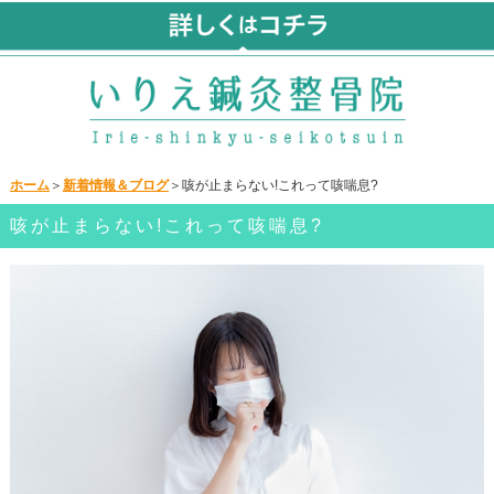
ホーム
＞
新着情報＆ブログ
＞咳が止まらない!これって咳喘息?
咳が止まらない!これって咳喘息?