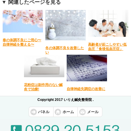
▼ 関連したページを見る
春の体調不良にご用心〜
高齢者が起こしやすい低
自律神経を整える〜
冬の体調不良を改善した
血圧「食後低血圧症」
い
花粉症は副作用のない鍼
自律神経失調症の改善に
灸で治療!
Copyright 2017 いりえ鍼灸整骨院 .
パネル
ホーム
メール