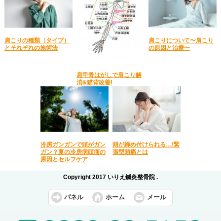
肩こりの種類（タイプ）
肩こりについて〜肩こり
とそれぞれの施術法
の原因と治療〜
肩甲骨はがしで肩こり解
消&猫背改善!
冷房ガンガンで頭がガン
頭が締め付けられる…!緊
ガン？夏の冷房病頭痛の
張型頭痛とは
原因とセルフケア
Copyright 2017 いりえ鍼灸整骨院 .
パネル
ホーム
メール