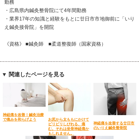
勤務
・広島県内鍼灸整骨院にて4年間勤務
・業界17年の知識と経験をもとに廿日市市地御前に「いり
え鍼灸接骨院」を開院
《資格》 ■鍼灸師 ■柔道整復師（国家資格）
▼ 関連したページを見る
神経痛を改善！鍼灸治療
お尻から太ももにかけて
で痛みを和らげよう
神経痛を改善する廿日市
ビリビリしびれる、痛
のいりえ鍼灸整骨院
む。それは坐骨神経痛か
もしれません。