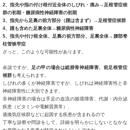
2、指先や指の付け根付近全体のしびれ・痛み→足根管症候
群の初期・糖尿病性神経障害の初期
3、指先から足裏の前方部分（踵は含まず）→足根管症候群
4、踵も含めた足裏全体→糖尿病性神経障害
5、指先や付け根全体、足裏の前方部分、足裏全体→腰部脊
柱管狭窄症
ざっと、このような可能性があります。
余談ですが、
足の甲の場合は総腓骨神経障害、前足根管症
候群
も考えられます。
しびれの多くが神経障害ですが、しびれは神経障害性と非
神経障害性に大別できます。
非神経障害の場合は手足の血流の循環障害、代謝・内分泌
疾患（ビタミンや電解質異常）、
過換気症候群などに起因する疾患が含まれるので
丁寧な診察や問診をして、詳細を明らかにしないとなかな