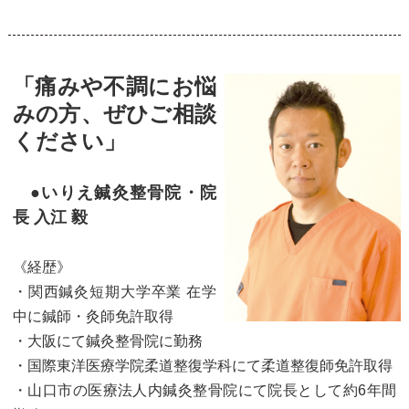
「痛みや不調にお悩
みの方、ぜひご相談
ください」
●いりえ鍼灸整骨院・院
長 入江 毅
《経歴》
・関西鍼灸短期大学卒業 在学
中に鍼師・灸師免許取得
・大阪にて鍼灸整骨院に勤務
・国際東洋医療学院柔道整復学科にて柔道整復師免許取得
・山口市の医療法人内鍼灸整骨院にて院長として約6年間