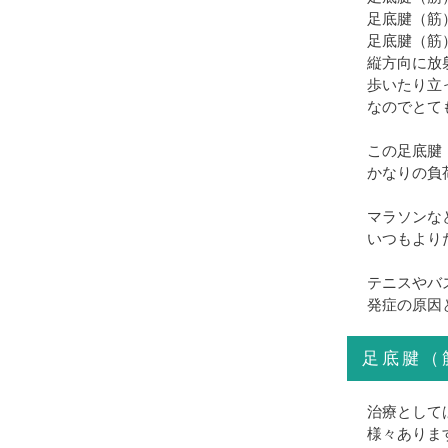
足底腱（筋
足底腱（筋
縦方向に放
歩いたり立
なのでとて
この足底腱
かなりの負
マラソンな
いつもより
テニスやバ
発症の原因
足底腱（
治療として
様々ありま