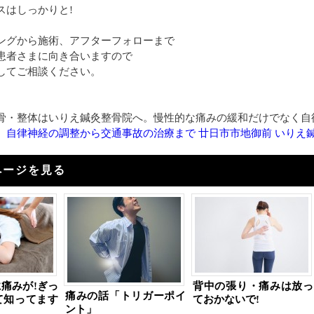
スはしっかりと!
ングから施術、アフターフォローまで
患者さまに向き合いますので
してご相談ください。
骨・整体はいりえ鍼灸整骨院へ。慢性的な痛みの緩和だけでなく自
、自律神経の調整から交通事故の治療まで 廿日市市地御前 いりえ
ページを見る
痛みが!ぎっ
背中の張り・痛みは放っ
痛みの話「トリガーポイ
て知ってます
ておかないで!
ント」