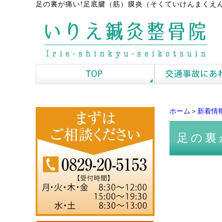
足の裏が痛い!足底腱（筋）膜炎（そくていけんまくえん
ホーム
＞
新着情
足の裏