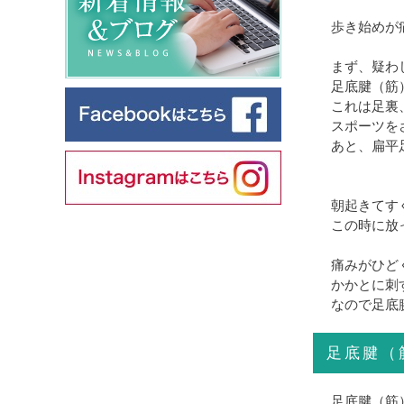
歩き始めが
まず、疑わ
足底腱（筋
これは足裏
スポーツを
あと、扁平
朝起きてす
この時に放
痛みがひど
かかとに刺
なので足底
足底腱（
足底腱（筋