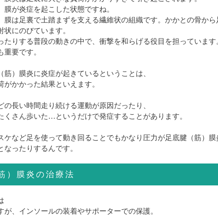
）膜が炎症を起こした状態ですね。
）膜は足裏で土踏まずを支える繊維状の組織です。かかとの骨から
射状にのびています。
ったりする普段の動きの中で、衝撃を和らげる役目を担っています
も重要です。
（筋）膜炎に炎症が起きているということは、
荷がかかった結果といえます。
どの長い時間走り続ける運動が原因だったり、
たくさん歩いた…というだけで発症することがあります。
スケなど足を使って動き回ることでもかなり圧力が足底腱（筋）膜
となったりするんです。
筋）膜炎の治療法
は
すが、インソールの装着やサポーターでの保護。