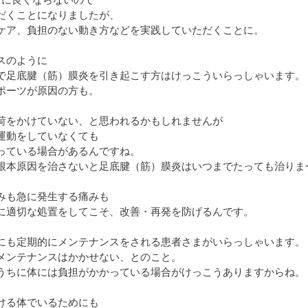
全に良くならないので
だくことになりましたが、
ケア、負担のない動き方などを実践していただくことに。
スのように
で足底腱（筋）膜炎を引き起こす方はけっこういらっしゃいます。
ポーツが原因の方も。
荷をかけていない、と思われるかもしれませんが
運動をしていなくても
っている場合があるんですね。
根本原因を治さないと足底腱（筋）膜炎はいつまでたっても治りま
みも急に発生する痛みも
に適切な処置をしてこそ、改善・再発を防げるんです。
にも定期的にメンテナンスをされる患者さまがいらっしゃいます。
メンテナンスはかかせない、とのこと。
うちに体には負担がかかっている場合がけっこうありますからね。
ける体でいるためにも