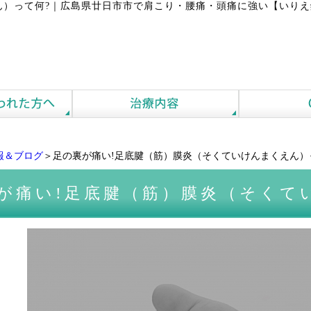
）って何?
｜
広島県廿日市市で肩こり・腰痛・頭痛に強い【いりえ
報＆ブログ
＞足の裏が痛い!足底腱（筋）膜炎（そくていけんまくえん）
が痛い!足底腱（筋）膜炎（そくて