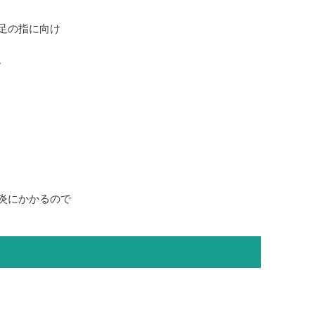
足の指に向け
。
炎にかかるので