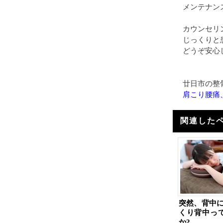
メンテナン
カウンセリ
じっくりと
どうぞ安心
廿日市の整
肩こり腰痛
関連した
突然、背中に
くり背中っ
か?