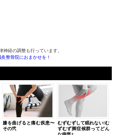
律神経の調整も行っています。
鍼灸整骨院におまかせを！
膝を曲げると痛む疾患〜
むずむずして眠れない!む
その弐
ずむず脚症候群ってどん
な病気?