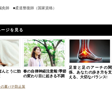
■鍼灸師 ■柔道整復師（国家資格）
ページを見る
足首と足のアーチの関
ほんとうに効
春の自律神経注意報!季節
係、あなたの歩き方を支
策
の変わり目に起きる不調
える、大切なバランス!
灸の夏バテ防止策