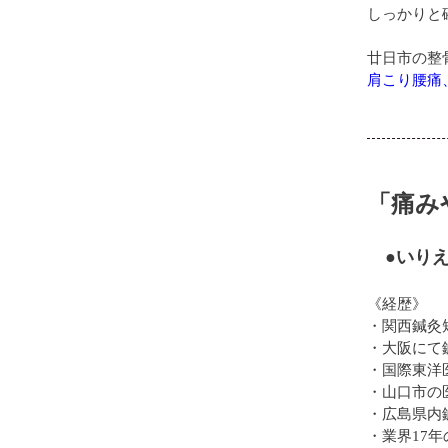
しっかりと
廿日市の整
肩こり腰痛
「痛み
●いりえ
《経歴》
・関西鍼灸
・大阪にて
・国際東洋
・山口市の
・広島県内
・業界17