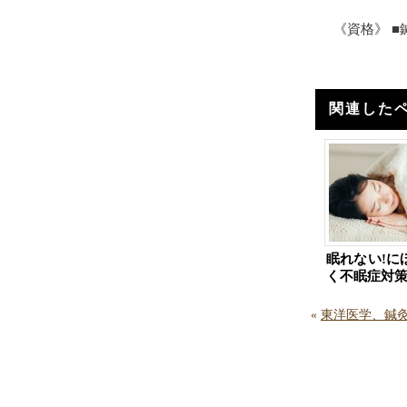
《資格》 
関連した
眠れない!に
く不眠症対
«
東洋医学、鍼