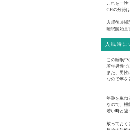
これを一晩
GHの分泌
入眠後3時
睡眠開始直
入眠時に
この睡眠中
若年男性で
また、男性
なので年を
年齢を重ね
なので、機
若い時と違
放っておく