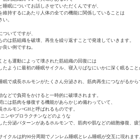
と睡眠についてお話しさせていただくんですが、
を維持するにあたり人体の全ての機能に関係していることは
さい。
についてですが、
ものは筋組織を破壊、再生を繰り返すことで発達していきます。
か良い例ですね。
くとも運動によって壊された筋組織の回復には
したように最初の睡眠サイクル、寝入りばなにいかに深く眠ること
睡眠で成長ホルモンがたくさん分泌され、筋肉再生につながるから
動などで負荷をかけると一時的に破壊されます。
間には筋肉を修復する機能があらかじめ備わっていて、
長ホルモン=GHと呼ばれるものです。
トニンやプロラクチンなどのような
した分泌パターンがあるホルモンで、筋肉や肌などの細胞修復、疲
サイクルは約90分周期でノンレム睡眠とレム睡眠が交互に現れます