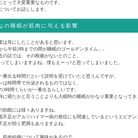
にとって大変重要なものです。
についてお話しします。
なの睡眠が筋肉に与える影響
度は耳にしたことがあると思います。
時から午前2時までの間が睡眠のゴールデンタイム」。
近の話では、その根拠がないとのこと。
思ってしまいますよね。僕もえーっ?と思ってしまいました。
一番出る時間だという説明を受けていたと思うんですが、
ンは時間帯で分泌されるものではなく、
の3時間くらいが一番出るらしいです。
時に寝たかと言うことよりも入眠時の睡眠がかなり重要となってき
の効能には様々ありますね。
眠不足がアルツハイマー病の発症にも関連しているというエビデン
不足が招く肥満もありますよね。
、筋肉組織について興味があるので