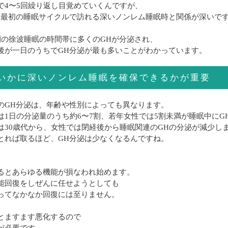
で4〜5回繰り返し目覚めていくんですが、
は最初の睡眠サイクルで訪れる深いノンレム睡眠時と関係が深いで
間の徐波睡眠の時間帯に多くのGHが分泌され、
後が一日のうちでGH分泌が最も多いことがわかっています。
いかに深いノンレム睡眠を確保できるかが重要
のGH分泌は、年齢や性別によっても異なります。
は1日の分泌量のうち約6〜7割、若年女性では5割未満が睡眠中にG
は30歳代から、女性では閉経後から睡眠関連のGHの分泌が減少し
とれば取るほど、GH分泌は少なくなるんですね。
るとあらゆる機能が損なわれ始めます。
能回復をしぜんに任せようとしても
ってなかなか回復には至りません。
とますます悪化するので