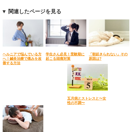
▼ 関連したページを見る
ヘルニアで悩んでいる方
学生さん必見！受験期に
「朝起きられない」その
へ！鍼灸治療で痛みを改
起こる頭痛対策
原因は?
善する方法
五月病とストレスと〜女
性の不調〜