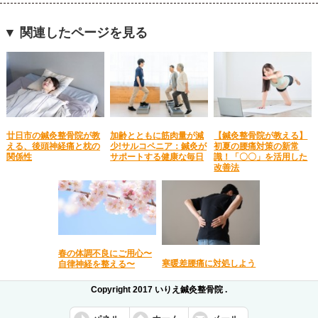
▼ 関連したページを見る
廿日市の鍼灸整骨院が教
加齢とともに筋肉量が減
【鍼灸整骨院が教える】
える、後頭神経痛と枕の
少!サルコペニア：鍼灸が
初夏の腰痛対策の新常
関係性
サポートする健康な毎日
識！「〇〇」を活用した
改善法
春の体調不良にご用心〜
寒暖差腰痛に対処しよう
自律神経を整える〜
Copyright 2017 いりえ鍼灸整骨院 .