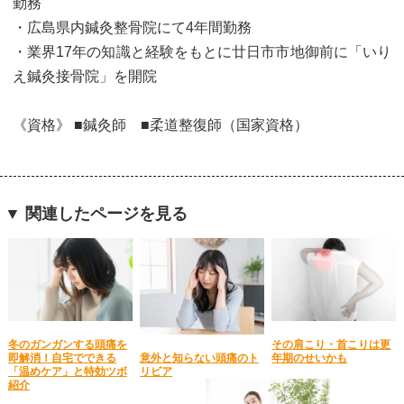
勤務
・広島県内鍼灸整骨院にて4年間勤務
・業界17年の知識と経験をもとに廿日市市地御前に「いり
え鍼灸接骨院」を開院
《資格》 ■鍼灸師 ■柔道整復師（国家資格）
▼ 関連したページを見る
冬のガンガンする頭痛を
その肩こり・首こりは更
即解消！自宅でできる
年期のせいかも
意外と知らない頭痛のト
「温めケア」と特効ツボ
リビア
紹介