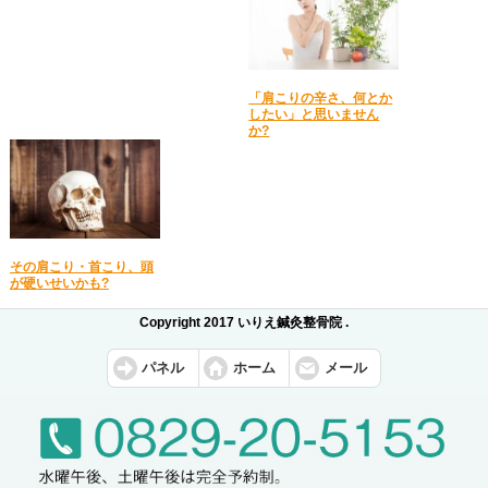
「肩こりの辛さ、何とか
したい」と思いません
か?
その肩こり・首こり、頭
が硬いせいかも?
Copyright 2017 いりえ鍼灸整骨院 .
パネル
ホーム
メール