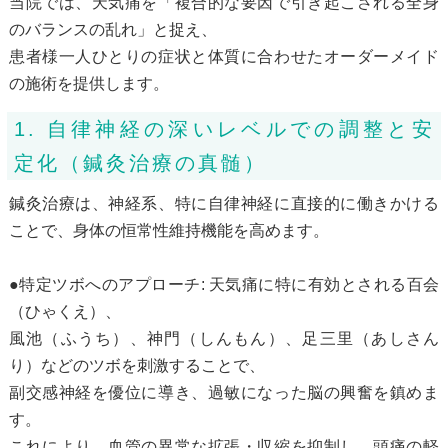
当院では、天気痛を「複合的な要因で引き起こされる全身
のバランスの乱れ」と捉え、
患者様一人ひとりの症状と体質に合わせたオーダーメイド
の施術を提供します。
1. 自律神経の深いレベルでの調整と安
定化（鍼灸治療の真髄）
鍼灸治療は、神経系、特に自律神経に直接的に働きかける
ことで、身体の恒常性維持機能を高めます。
●特定ツボへのアプローチ: 天気痛に特に有効とされる百会
（ひゃくえ）、
風池（ふうち）、神門（しんもん）、足三里（あしさん
り）などのツボを刺激することで、
副交感神経を優位に導き、過敏になった脳の興奮を鎮めま
す。
これにより、血管の異常な拡張・収縮を抑制し、頭痛の軽