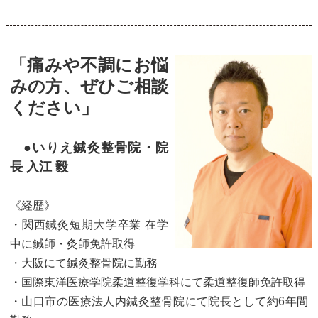
「痛みや不調にお悩
みの方、ぜひご相談
ください」
●いりえ鍼灸整骨院・院
長 入江 毅
《経歴》
・関西鍼灸短期大学卒業 在学
中に鍼師・灸師免許取得
・大阪にて鍼灸整骨院に勤務
・国際東洋医療学院柔道整復学科にて柔道整復師免許取得
・山口市の医療法人内鍼灸整骨院にて院長として約6年間