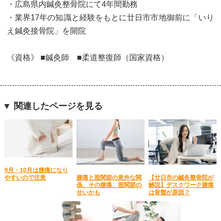
・広島県内鍼灸整骨院にて4年間勤務
・業界17年の知識と経験をもとに廿日市市地御前に「いり
え鍼灸接骨院」を開院
《資格》 ■鍼灸師 ■柔道整復師（国家資格）
▼ 関連したページを見る
9月・10月は腰痛になり
腰痛と股関節の意外な関
【廿日市の鍼灸整骨院が
やすいので注意
係、その腰痛、股関節の
解説】デスクワーク腰痛
せいかも
は骨盤が原因？