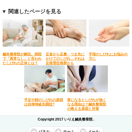
▼ 関連したページを見る
鍼灸整骨院が解説。病院
足首から足裏・つま先に
手指のしびれにお悩みの
で「異常なし」と言われ
かけてのしびれ…それは
方に
たしびれの正体とは？
足根管症候群かも
手足や顔のしびれの原因
夜になるとしびれが強く
は自律神経失調症?
なる理由は？鍼灸整骨院
の教える原因と対策
Copyright 2017 いりえ鍼灸整骨院 .
パネル
ホーム
メール