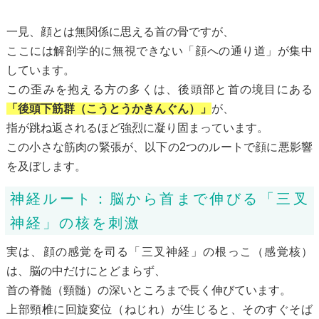
一見、顔とは無関係に思える首の骨ですが、
ここには解剖学的に無視できない「顔への通り道」が集中
しています。
この歪みを抱える方の多くは、後頭部と首の境目にある
「後頭下筋群（こうとうかきんぐん）」
が、
指が跳ね返されるほど強烈に凝り固まっています。
この小さな筋肉の緊張が、以下の2つのルートで顔に悪影響
を及ぼします。
神経ルート：脳から首まで伸びる「三叉
神経」の核を刺激
実は、顔の感覚を司る「三叉神経」の根っこ（感覚核）
は、脳の中だけにとどまらず、
首の脊髄（頸髄）の深いところまで長く伸びています。
上部頸椎に回旋変位（ねじれ）が生じると、そのすぐそば