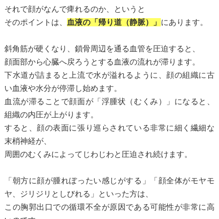
それで顔がなんで痺れるのか、というと
そのポイントは、
血液の「帰り道（静脈）」
にあります。
斜角筋が硬くなり、鎖骨周辺を通る血管を圧迫すると、
顔面部から心臓へ戻ろうとする血液の流れが滞ります。
下水道が詰まると上流で水が溢れるように、顔の組織に古
い血液や水分が停滞し始めます。
血流が滞ることで顔面が「浮腫状（むくみ）」になると、
組織の内圧が上がります。
すると、顔の表面に張り巡らされている非常に細く繊細な
末梢神経が、
周囲のむくみによってじわじわと圧迫され続けます。
「朝方に顔が腫れぼったい感じがする」「顔全体がモヤモ
ヤ、ジリジリとしびれる」といった方は、
この胸郭出口での循環不全が原因である可能性が非常に高