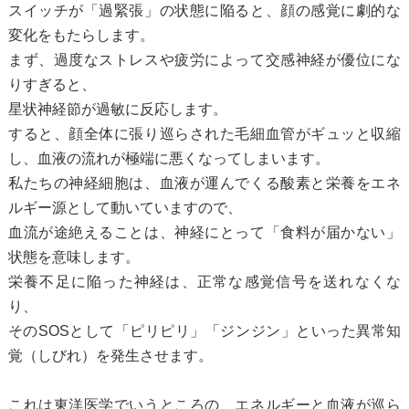
スイッチが「過緊張」の状態に陥ると、顔の感覚に劇的な
変化をもたらします。
まず、過度なストレスや疲労によって交感神経が優位にな
りすぎると、
星状神経節が過敏に反応します。
すると、顔全体に張り巡らされた毛細血管がギュッと収縮
し、血液の流れが極端に悪くなってしまいます。
私たちの神経細胞は、血液が運んでくる酸素と栄養をエネ
ルギー源として動いていますので、
血流が途絶えることは、神経にとって「食料が届かない」
状態を意味します。
栄養不足に陥った神経は、正常な感覚信号を送れなくな
り、
そのSOSとして「ピリピリ」「ジンジン」といった異常知
覚（しびれ）を発生させます。
これは東洋医学でいうところの、エネルギーと血液が巡ら