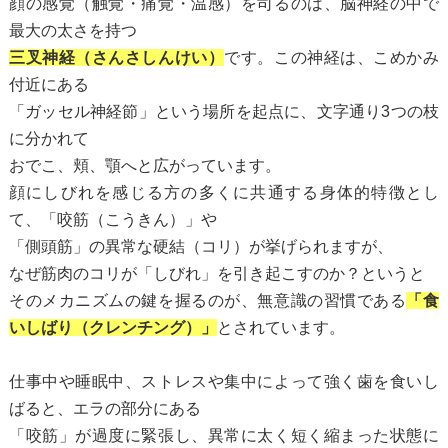
顔の感覚（触覚・痛覚・温感）を司るのは、脳神経の中で
最大の太さを持つ
三叉神経（さんさしんけい）
です。この神経は、こめかみ
付近にある
「ガッセル神経節」という場所を起点に、文字通り3つの枝
に分かれて
おでこ、頬、顎へと広がっています。
顔にしびれを感じる方の多くに共通する身体的特徴とし
て、「咬筋（こうきん）」や
「側頭筋」の異常な硬結（コリ）が挙げられますが、
なぜ筋肉のコリが「しびれ」を引き起こすのか？というと
そのメカニズムの鍵を握るのが、無意識の習慣である
「食
いしばり（クレンチング）」
とされています。
仕事中や睡眠中、ストレスや集中によって強く歯を食いし
ばると、エラの部分にある
「咬筋」が過度に緊張し、異常に太く短く縮まった状態に