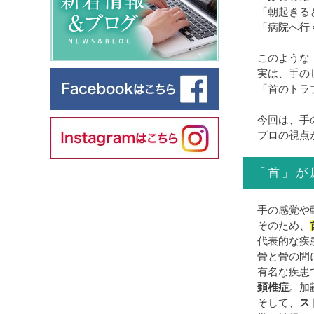
「朝起きる
「病院へ行
このような
実は、手の
「首のトラ
今回は、手
プロの視点
「首」が
手の感覚や
そのため、
代表的な疾
骨と骨の間
有名な疾患
頚椎症
。加
そして、
ス