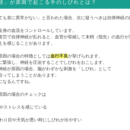
経」が原因で起こる手のしびれとは？
ても首に異常がない」と言われた場合、次に疑うべきは自律神経の
全身の血流をコントロールしています。
疲労で自律神経が乱れると、血管が収縮して末梢（指先）の血行が
えを感じることがあります。
原因の場合の特徴としては
血行不良
が挙げられます。
に緊張し、神経を圧迫することでしびれをおこします。
神経が原因の場合、脳がわずかな刺激を「しびれ」として
取ってしまうことがあります。
になるんですね。
原因の場合のチェックは
不安やストレスを感じている
の変わり目や天気が悪い時にしびれが出やすい