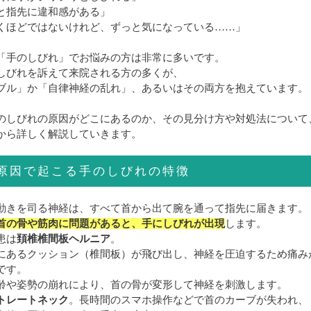
と指先に違和感がある」
くほどではないけれど、ずっと気になっている……」
「手のしびれ」でお悩みの方は非常に多いです。
しびれを訴えて来院される方の多くが、
ブル」か「自律神経の乱れ」、あるいはその両方を抱えています。
のしびれの原因がどこにあるのか、その見分け方や対処法について
から詳しく解説していきます。
原因で起こる手のしびれの特徴
動きを司る神経は、すべて首から出て腕を通って指先に届きます。
首の骨や筋肉に問題があると、手にしびれが出現
します。
患は
頚椎椎間板ヘルニア
。
にあるクッション（椎間板）が飛び出し、神経を圧迫するため痛み
です。
齢や姿勢の崩れにより、首の骨が変形して神経を刺激します。
トレートネック
。長時間のスマホ操作などで首のカーブが失われ、