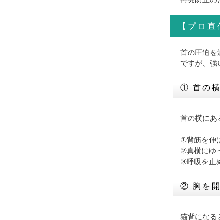
再発防止の
【プロ直
首の圧迫を
ですが、強
① 首の
首の横にあ
①背筋を伸
②真横にゆ
③呼吸を止
② 胸を
猫背になる