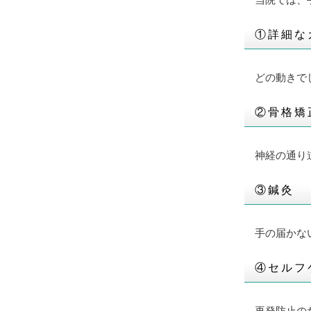
当院では、
①詳細な
どの動きで
②骨格矯
神経の通り
③鍼灸
手の届かな
④セルフ