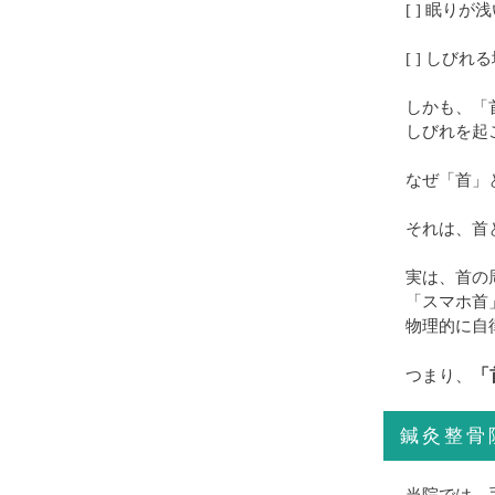
[ ] 眠り
[ ] しび
しかも、「
しびれを起
なぜ「首」
それは、首
実は、首の
「スマホ首
物理的に自
「
つまり、
鍼灸整骨