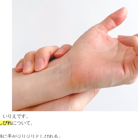
、いりえです。
しびれ
について。
時に手がジリジリとしびれる」