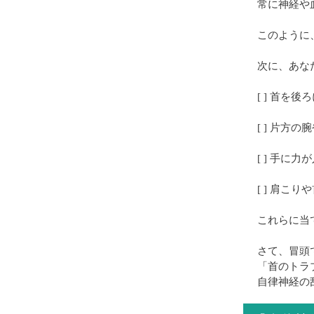
常に神経や
このように
次に、あな
[ ] 首
[ ] 片方
[ ] 手に
[ ] 肩こ
これらに当
さて、冒頭
「首のトラ
自律神経の