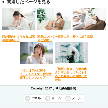
▼ 関連したページを見る
頭が締め付けられる…!緊
頭痛について〜頭痛の原
整体に通う意義
張型頭痛とは
因と治療〜
【梅雨の頭痛・古傷の痛
『今日は早めに帰ろ
み】雨の日にズキズキす
う…』をなくす、疲労性
る「気象病」の原因と改
頭痛のシンプルケア
善法
Copyright 2017 いりえ鍼灸整骨院 .
パネル
ホーム
メール